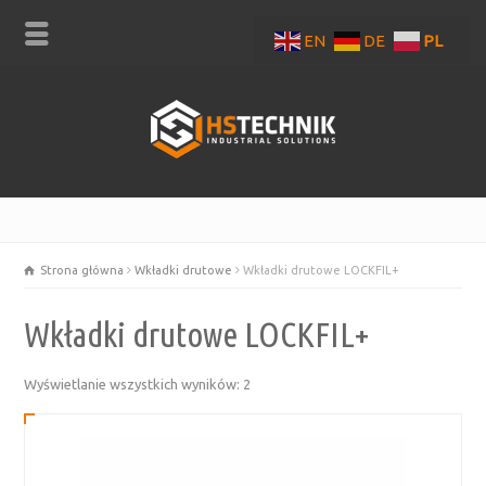
EN
DE
PL
Strona główna
Wkładki drutowe
Wkładki drutowe LOCKFIL+
Wkładki drutowe LOCKFIL+
Posortowane
Wyświetlanie wszystkich wyników: 2
według
najnowszych