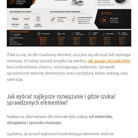
Zdarza się, że źle osadzony element zaczyna się obracać lub wymaga
wymiany. W takiej sytuacji przyda się wiedza,
jak usunąć nitonakrętkę
bez uszkodzenia otworu i otaczającego materiału. Sprawdź
sprawdzone metody demontażu oraz narzędzia, które ułatwią całą
operację.
Jak wybrać najlepsze rozwiązanie i gdzie szukać
sprawdzonych elementów?
Najlepsza alternatywa dla nitonakrętki zależy
od materiału,
obciążenia i sposobu montażu.
Sądzimy, że przed wyborem konkretnego elementu dobrze