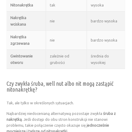
Nitonakrętka
tak
wysoka
Nakrętka
nie
bardzo wysoka
wciskana
Nakrętka
nie
bardzo wysoka
zgrzewana
Gwintowanie
zależnie od
średnia do
otworu
grubości
wysokiej
Czy zwykła śruba, well nut albo nit mogą zastąpić
nitonakrętkę?
Tak, ale tylko w określonych sytuacjach.
Najbardziej niedocenianą alternatywą pozostaje zwykła
śruba z
nakrętką
. Jeśli dostęp do obu stron konstrukcji nie stanowi
problemu, takie połączenie często okazuje się
jednocześnie
mocniejsze i tańsze od nitonakrętki.