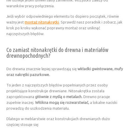
nie istnieje jeden uniwersalny zamiennik. Wszystko zależy od
warunków pracy połączenia.
Jeśli wybór odpowiedniego elementu to dopiero początek, równie
ważny jest
montaż nitonakrętki
. Sprawdź nasz poradnik i zobacz, jak
krok po kroku wykonać poprawny montaż oraz uniknąć
najczęstszych błędów.
Co zamiast nitonakrętki do drewna i materiałów
drewnopochodnych?
Do drewna znacznie lepiej sprawdzają się
wkładki gwintowane, mufy
oraz nakrętki pazurkowe.
To jeden z najczęstszych błędów popełnianych przez osoby
projektujące konstrukcje drewniane. Nitonakrętka została
zaprojektowana
głównie z myślą o metalach.
Drewno pracuje
zupełnie inaczej.
Włókna mogą się rozwarstwiać,
a lokalne naciski
prowadzą do uszkodzenia materiału.
Dlatego w meblarstwie oraz konstrukcjach drewnianych dużo
częściej stosuje się: