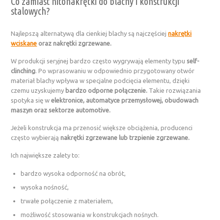
Co zamiast nitonakrętki do blachy i konstrukcji
stalowych?
Najlepszą alternatywą dla cienkiej blachy są najczęściej
nakrętki
wciskane
oraz nakrętki zgrzewane.
W produkcji seryjnej bardzo często wygrywają elementy typu
self-
clinching
. Po wprasowaniu w odpowiednio przygotowany otwór
materiał blachy wpływa w specjalne podcięcia elementu, dzięki
czemu uzyskujemy
bardzo odporne połączenie.
Takie rozwiązania
spotyka się w
elektronice, automatyce przemysłowej, obudowach
maszyn oraz sektorze automotive.
Jeżeli konstrukcja ma przenosić większe obciążenia, producenci
często wybierają
nakrętki zgrzewane lub trzpienie zgrzewane.
Ich największe zalety to:
bardzo wysoka odporność na obrót,
wysoka nośność,
trwałe połączenie z materiałem,
możliwość stosowania w konstrukcjach nośnych.