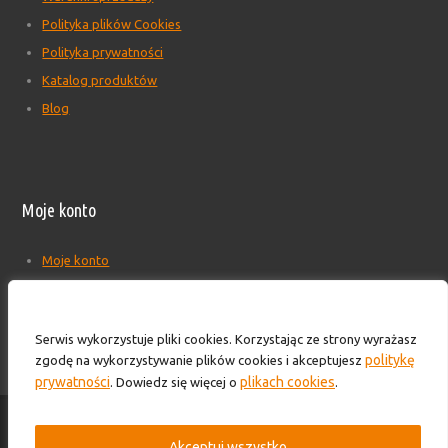
Polityka plików Cookies
Polityka prywatności
Katalog produktów
Blog
Moje konto
Moje konto
Formularz wyceny produktów
Wyloguj
Serwis wykorzystuje pliki cookies. Korzystając ze strony wyrażasz
Skontaktuj się z nami!
politykę
zgodę na wykorzystywanie plików cookies i akceptujesz
prywatności
plikach cookies
. Dowiedz się więcej o
.
© 2016-2025 - HS TECHNIK - Zaopatrzenie przemysłu. Wszelkie prawa
Akceptuj wszystko
zastrzeżone.