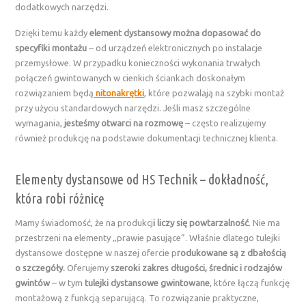
dodatkowych narzędzi.
Dzięki temu każdy
element dystansowy można dopasować do
specyfiki montażu
– od urządzeń elektronicznych po instalacje
przemysłowe. W przypadku konieczności wykonania trwałych
połączeń gwintowanych w cienkich ściankach doskonałym
rozwiązaniem będą
nitonakrętki
, które pozwalają na szybki montaż
przy użyciu standardowych narzędzi. Jeśli masz szczególne
wymagania,
jesteśmy otwarci na rozmowę
– często realizujemy
również produkcję na podstawie dokumentacji technicznej klienta.
Elementy dystansowe od HS Technik – dokładność,
która robi różnicę
Mamy świadomość, że na produkcj
i liczy się powtarzalność
. Nie ma
przestrzeni na elementy „prawie pasujące”. Właśnie dlatego tulejki
dystansowe dostępne w naszej ofercie p
rodukowane są z dbałością
o szczegóły.
Oferujemy
szeroki zakres długości, średnic i rodzajów
gwintów
– w tym
tulejki dystansowe gwintowane
, które łączą funkcję
montażową z funkcją separującą. To rozwiązanie praktyczne,