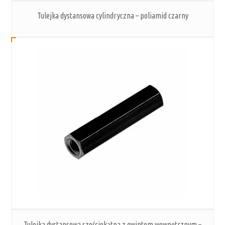
Tulejka dystansowa cylindryczna – poliamid czarny
Tulejka dystansowa sześciokątna z gwintem wewnętrznym –