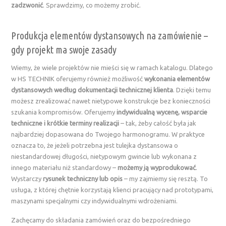
zadzwonić
. Sprawdzimy, co możemy zrobić.
Produkcja elementów dystansowych na zamówienie –
gdy projekt ma swoje zasady
Wiemy, że wiele projektów nie mieści się w ramach katalogu. Dlatego
w HS TECHNIK oferujemy również możliwość
wykonania elementów
dystansowych według dokumentacji technicznej klienta
. Dzięki temu
możesz zrealizować nawet nietypowe konstrukcje bez konieczności
szukania kompromisów. Oferujemy
indywidualną wycenę, wsparcie
techniczne i krótkie terminy realizacji
– tak, żeby całość była jak
najbardziej dopasowana do Twojego harmonogramu. W praktyce
oznacza to, że jeżeli potrzebna jest tulejka dystansowa o
niestandardowej długości, nietypowym gwincie lub wykonana z
innego materiału niż standardowy –
możemy ją wyprodukować
.
Wystarczy
rysunek techniczny lub opis
– my zajmiemy się resztą. To
usługa, z której chętnie korzystają klienci pracujący nad prototypami,
maszynami specjalnymi czy indywidualnymi wdrożeniami.
Zachęcamy do składania zamówień oraz do bezpośredniego