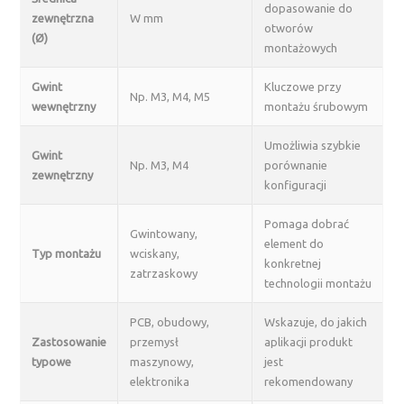
dopasowanie do
zewnętrzna
W mm
otworów
(Ø)
montażowych
Gwint
Kluczowe przy
Np. M3, M4, M5
wewnętrzny
montażu śrubowym
Umożliwia szybkie
Gwint
Np. M3, M4
porównanie
zewnętrzny
konfiguracji
Pomaga dobrać
Gwintowany,
element do
Typ montażu
wciskany,
konkretnej
zatrzaskowy
technologii montażu
PCB, obudowy,
Wskazuje, do jakich
Zastosowanie
przemysł
aplikacji produkt
typowe
maszynowy,
jest
elektronika
rekomendowany