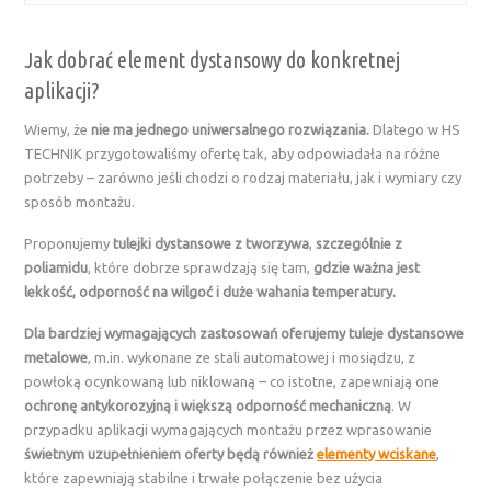
Jak dobrać element dystansowy do konkretnej
aplikacji?
Wiemy, że
nie ma jednego uniwersalnego rozwiązania.
Dlatego w HS
TECHNIK przygotowaliśmy ofertę tak, aby odpowiadała na różne
potrzeby – zarówno jeśli chodzi o rodzaj materiału, jak i wymiary czy
sposób montażu.
Proponujemy
tulejki dystansowe z tworzywa
,
szczególnie z
poliamidu
, które dobrze sprawdzają się tam,
gdzie ważna jest
lekkość, odporność na wilgoć i duże wahania temperatury.
Dla bardziej wymagających zastosowań oferujemy
tuleje dystansowe
metalowe
, m.in. wykonane ze stali automatowej i mosiądzu, z
powłoką ocynkowaną lub niklowaną – co istotne, zapewniają one
ochronę antykorozyjną i większą odporność mechaniczną
. W
przypadku aplikacji wymagających montażu przez wprasowanie
świetnym uzupełnieniem oferty będą również
elementy wciskane
,
które zapewniają stabilne i trwałe połączenie bez użycia