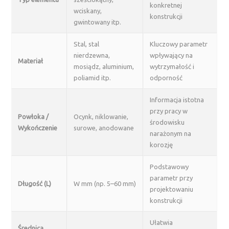
konkretnej
wciskany,
konstrukcji
gwintowany itp.
Stal, stal
Kluczowy parametr
nierdzewna,
wpływający na
Materiał
mosiądz, aluminium,
wytrzymałość i
poliamid itp.
odporność
Informacja istotna
przy pracy w
Powłoka /
Ocynk, niklowanie,
środowisku
Wykończenie
surowe, anodowane
narażonym na
korozję
Podstawowy
parametr przy
Długość (L)
W mm (np. 5–60 mm)
projektowaniu
konstrukcji
Ułatwia
Średnica