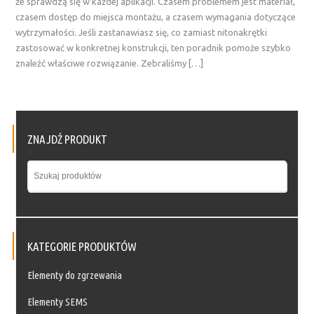
że sprawdzą się w każdej aplikacji. Czasem problemem jest materiał,
czasem dostęp do miejsca montażu, a czasem wymagania dotyczące
wytrzymałości. Jeśli zastanawiasz się, co zamiast nitonakrętki
zastosować w konkretnej konstrukcji, ten poradnik pomoże szybko
znaleźć właściwe rozwiązanie. Zebraliśmy […]
ZNAJDŹ PRODUKT
KATEGORIE PRODUKTÓW
Elementy do zgrzewania
Elementy SEMS