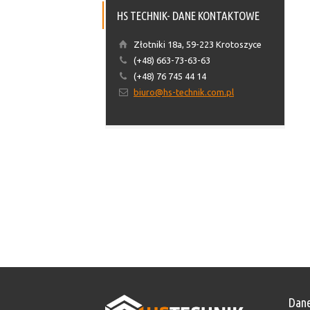
HS TECHNIK- DANE KONTAKTOWE
Złotniki 18a, 59-223 Krotoszyce
(+48) 663-73-63-63
(+48) 76 745 44 14
biuro@hs-technik.com.pl
Dane