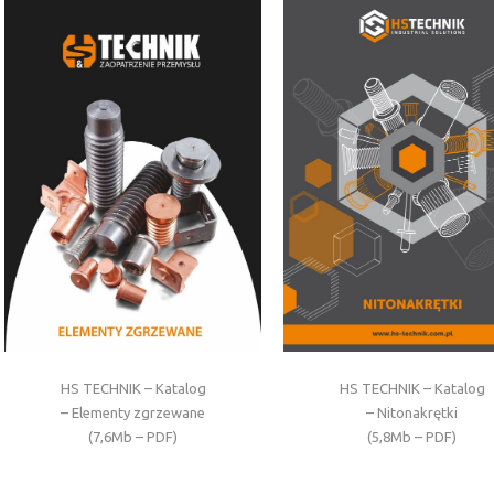
HS TECHNIK – Katalog
HS TECHNIK – Katalog
– Elementy zgrzewane
– Nitonakrętki
(7,6Mb – PDF)
(5,8Mb – PDF)