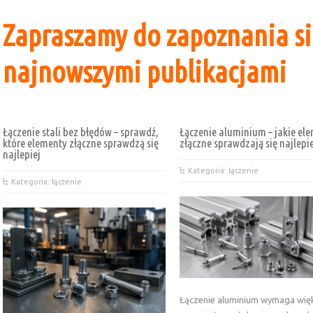
Zapraszamy do zapoznania si
najnowszymi publikacjami
Łączenie stali bez błędów – sprawdź,
Łączenie aluminium – jakie el
które elementy złączne sprawdzą się
złączne sprawdzają się najlepi
najlepiej
Kategoria: łączenie
Kategoria: łączenie
Łączenie aluminium wymaga wię