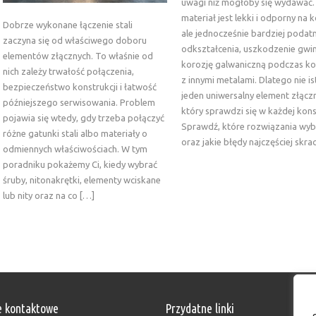
uwagi niż mogłoby się wydawać
materiał jest lekki i odporny na 
Dobrze wykonane łączenie stali
ale jednocześnie bardziej podat
zaczyna się od właściwego doboru
odkształcenia, uszkodzenie gwin
elementów złącznych. To właśnie od
korozję galwaniczną podczas k
nich zależy trwałość połączenia,
z innymi metalami. Dlatego nie is
bezpieczeństwo konstrukcji i łatwość
jeden uniwersalny element złącz
późniejszego serwisowania. Problem
który sprawdzi się w każdej konst
pojawia się wtedy, gdy trzeba połączyć
Sprawdź, które rozwiązania wyb
różne gatunki stali albo materiały o
oraz jakie błędy najczęściej skra
odmiennych właściwościach. W tym
poradniku pokażemy Ci, kiedy wybrać
śruby, nitonakrętki, elementy wciskane
lub nity oraz na co […]
 kontaktowe
Przydatne linki