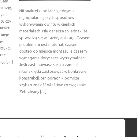
. Sam
korozję,
Nitonakrętki od lat są jednym z
ny na
najpopularniejszych sposobów
tu czy
wykonywania gwintu w cienkich
ontaktu
materiałach. Nie oznacza to jednak, że
tnieje
sprawdzą się w każdej aplikacji. Czasem
ny,
problemem jest materiał, czasem
rukcji.
dostęp do miejsca montażu, a czasem
rać
wymagania dotyczące wytrzymałości.
cają […]
Jeśli zastanawiasz się, co zamiast
nitonakrętki zastosować w konkretnej
konstrukcji, ten poradnik pomoże
szybko znaleźć właściwe rozwiązanie.
Zebraliśmy […]
Moje konto