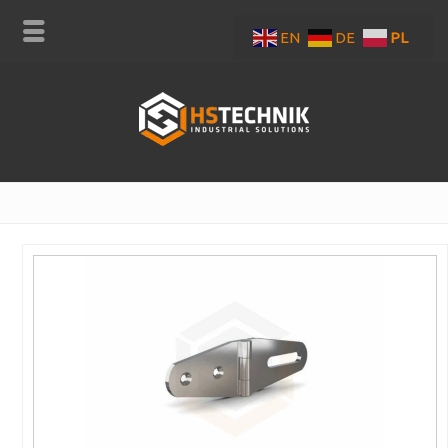
EN
DE
PL