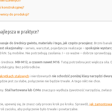
 nierdzewnych?
i konstrukcyjnej?
ownicy do produkcji?
najlepsza w praktyce?
pasuje do średnicy gwintu, materiału i tego, jak często pracujesz
. Brzmi banal
est okazjonalny
– serwis, warsztat, pojedyncze realizacje –
spokojnie wystarc
10 kN. Są mobilne. Nie potrzebują zasilania. I – co ważne – dobrze sprawdzają
 średnice.
M8–M12, a czasem nawet M16
. Tutaj potrzebna jest większa siła
rodukcyjny. Bez półśrodków.
akrętkach stalowych
i nierdzewnych
nie schodzić poniżej klasy narzędzi dwur
zie jest za słabe, połączenie nie będzie trwałe. A tego nikt nie chce.
żny.
Stal hartowana lub CrMo
znacząco wydłuża żywotność narzędzia, zwłaszc
e, upewnij się, że znasz cały proces krok po kroku. Sprawdź,
jak zamontowa
oli zacisku, aby połączenie było trwałe i powtarzalne.