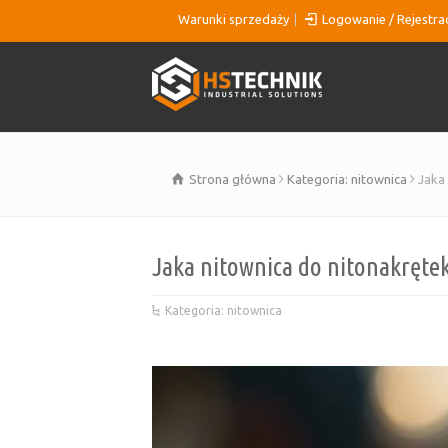
Warunki sprzedaży
Logowanie / Rejestra
Strona główna
Kategoria: nitownica
Jaka
Jaka nitownica do nitonakręte
Kategoria: nitownica