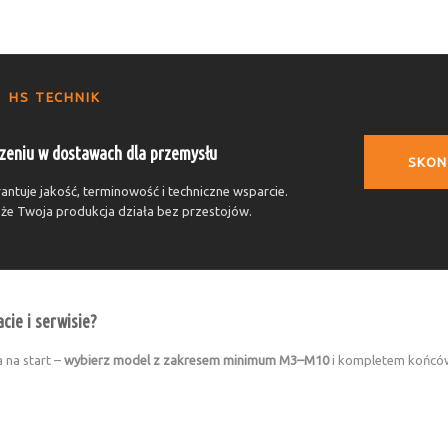
HS TECHNIK
zeniu w dostawach dla przemysłu
SKON
ntuje jakość, terminowość i techniczne wsparcie.
że Twoja produkcja działa bez przestojów.
cie i serwisie?
 na start –
wybierz model z zakresem minimum M3–M10
i kompletem końcówe