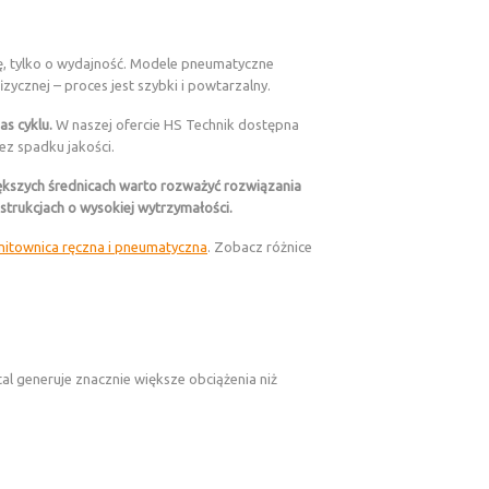
ę, tylko o wydajność. Modele pneumatyczne
zycznej – proces jest szybki i powtarzalny.
s cyklu.
W naszej ofercie HS Technik dostępna
ez spadku jakości.
ększych średnicach warto rozważyć rozwiązania
strukcjach o wysokiej wytrzymałości.
 nitownica ręczna i pneumatyczna
. Zobacz różnice
tal generuje znacznie większe obciążenia niż