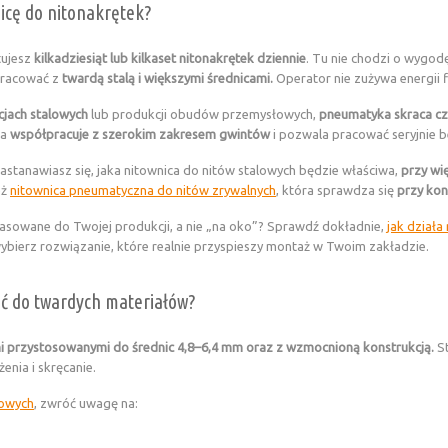
icę do nitonakrętek?
tujesz
kilkadziesiąt lub kilkaset nitonakrętek dziennie
. Tu nie chodzi o wygod
pracować z
twardą stalą i większymi średnicami.
Operator nie zużywa energii fi
jach stalowych
lub produkcji obudów przemysłowych,
pneumatyka skraca cza
ra
współpracuje z szerokim zakresem gwintów
i pozwala pracować seryjnie b
astanawiasz się, jaka nitownica do nitów stalowych będzie właściwa,
przy wi
eż
nitownica pneumatyczna do nitów zrywalnych
, która sprawdza się
przy kon
asowane do Twojej produkcji, a nie „na oko”? Sprawdź dokładnie,
jak działa
 wybierz rozwiązanie, które realnie przyspieszy montaż w Twoim zakładzie.
ić do twardych materiałów?
 przystosowanymi do średnic 4,8–6,4 mm oraz z wzmocnioną konstrukcją.
S
enia i skręcanie.
lowych
, zwróć uwagę na: