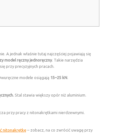
nie. A jednak właśnie tutaj najczęściej pojawiają się
zy model ręczny jednoręczny
. Takie narzędzia
 się przy precyzyjnych pracach.
. Dwuręczne modele osiągają
15–25 kN
.
ęcznych.
Stal stawia większy opór niż aluminium.
za przy pracy z nitonakrętkami nierdzewnymi.
ć nitonakrętkę
– zobacz, na co zwrócić uwagę przy