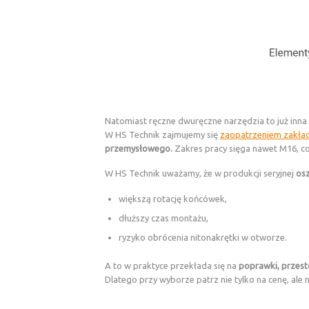
Natomiast ręczne dwuręczne narzędzia to już inna 
W HS Technik zajmujemy się
zaopatrzeniem zakła
przemysłowego.
Zakres pracy sięga nawet M16, co
W HS Technik uważamy, że w produkcji seryjnej
osz
większą rotację końcówek,
dłuższy czas montażu,
ryzyko obrócenia nitonakrętki w otworze.
A to w praktyce przekłada się na
poprawki, przesto
Dlatego przy wyborze patrz nie tylko na cenę, ale 