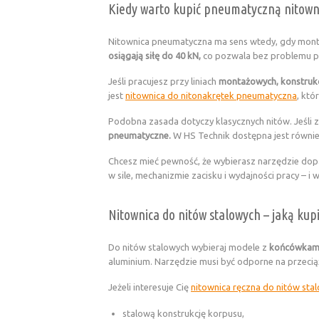
Kiedy warto kupić pneumatyczną nitown
Nitownica pneumatyczna ma sens wtedy, gdy mon
osiągają siłę do 40 kN,
co pozwala bez problemu 
Jeśli pracujesz przy liniach
montażowych, konstrukc
jest
nitownica do nitonakrętek pneumatyczna
, któ
Podobna zasada dotyczy klasycznych nitów. Jeśli z
pneumatyczne.
W HS Technik dostępna jest równi
Chcesz mieć pewność, że wybierasz narzędzie dop
w sile, mechanizmie zacisku i wydajności pracy – i
Nitownica do nitów stalowych – jaką kup
Do nitów stalowych wybieraj modele z
końcówkami
aluminium. Narzędzie musi być odporne na przeciąż
Jeżeli interesuje Cię
nitownica ręczna do nitów sta
stalową konstrukcję korpusu,