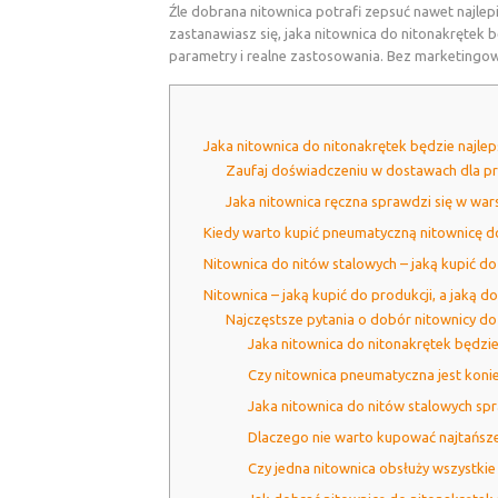
Źle dobrana nitownica potrafi zepsuć nawet najlepi
zastanawiasz się, jaka nitownica do nitonakrętek
parametry i realne zastosowania. Bez marketingowy
Jaka nitownica do nitonakrętek będzie najle
Zaufaj doświadczeniu w dostawach dla p
Jaka nitownica ręczna sprawdzi się w wars
Kiedy warto kupić pneumatyczną nitownicę d
Nitownica do nitów stalowych – jaką kupić d
Nitownica – jaką kupić do produkcji, a jaką d
Najczęstsze pytania o dobór nitownicy do
Jaka nitownica do nitonakrętek będzie
Czy nitownica pneumatyczna jest koni
Jaka nitownica do nitów stalowych spra
Dlaczego nie warto kupować najtańszej
Czy jedna nitownica obsłuży wszystkie