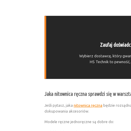
Zaufaj doświadc
Wybierz dostawcę, który gwara
HS Technik to pewność, 
Jaka nitownica ręczna sprawdzi się w warszta
Jeśli pytasz, jaka
nitownica ręczna
będzie rozsądna
dokupowania akcesoriów.
Modele ręczne jednoręczne są dobre do: