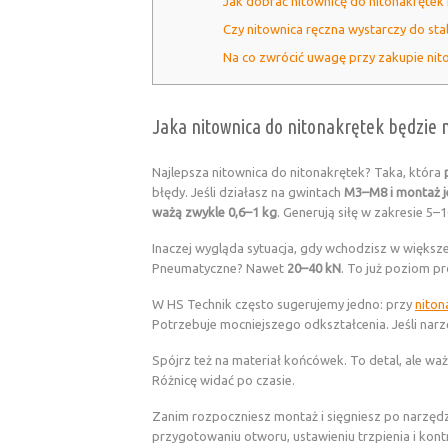
Jak dobrać nitownicę do nitonakrętek
Czy nitownica ręczna wystarczy do stal
Na co zwrócić uwagę przy zakupie nit
Jaka nitownica do nitonakrętek będzie 
Najlepsza nitownica do nitonakrętek? Taka, która
błędy. Jeśli działasz na gwintach
M3–M8 i montaż j
ważą zwykle 0,6–1 kg
. Generują siłę w zakresie 5–
Inaczej wygląda sytuacja, gdy wchodzisz w większe
Pneumatyczne? Nawet
20–40 kN
. To już poziom p
W HS Technik często sugerujemy jedno: przy
niton
Potrzebuje mocniejszego odkształcenia. Jeśli narzęd
Spójrz też na materiał końcówek. To detal, ale wa
Różnicę widać po czasie.
Zanim rozpoczniesz montaż i sięgniesz po narzędzi
przygotowaniu otworu, ustawieniu trzpienia i kontr