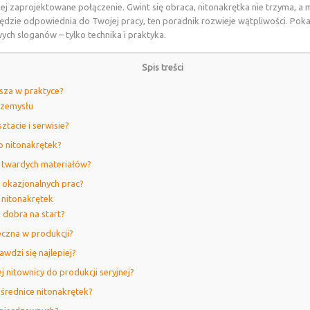
ej zaprojektowane połączenie. Gwint się obraca, nitonakrętka nie trzyma, a m
 będzie odpowiednia do Twojej pracy, ten poradnik rozwieje wątpliwości. Po
ch sloganów – tylko technika i praktyka.
Spis treści
psza w praktyce?
rzemysłu
ztacie i serwisie?
o nitonakrętek?
o twardych materiałów?
o okazjonalnych prac?
 nitonakrętek
 dobra na start?
eczna w produkcji?
wdzi się najlepiej?
 nitownicy do produkcji seryjnej?
 średnice nitonakrętek?