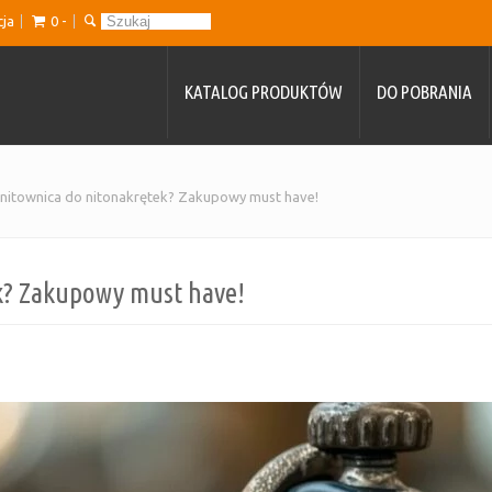
cja
0 -
KATALOG PRODUKTÓW
DO POBRANIA
 nitownica do nitonakrętek? Zakupowy must have!
k? Zakupowy must have!