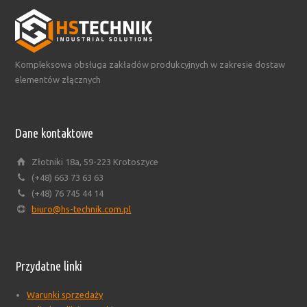
Kompleksowa obsługa zakładów produkcyjnych w zakresie dostaw
elementów złącznych
Dane kontaktowe
Złotniki 18a, 59-223 Krotoszyce
(+48) 663 73 63 63
(+48) 76 745 44 14
biuro@hs-technik.com.pl
Przydatne linki
Warunki sprzedaży