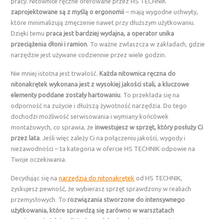
pracy. Nitownice ręczne oferowane przez HS TECHNIK
zaprojektowane są z myślą o ergonomii
– mają wygodne uchwyty,
które minimalizują zmęczenie nawet przy dłuższym użytkowaniu.
Dzięki temu
praca jest bardziej wydajna, a operator unika
przeciążenia dłoni i ramion
. To ważne zwłaszcza w zakładach, gdzie
narzędzie jest używane codziennie przez wiele godzin.
Nie mniej istotna jest trwałość.
Każda nitownica ręczna do
nitonakrętek wykonana jest z wysokiej jakości stali, a kluczowe
elementy poddane zostały hartowaniu
. To przekłada się na
odporność na zużycie i dłuższą żywotność narzędzia. Do tego
dochodzi możliwość serwisowania i wymiany końcówek
montażowych, co sprawia, że
inwestujesz w sprzęt, który posłuży Ci
przez lata
. Jeśli więc zależy Ci na połączeniu jakości, wygody i
niezawodności – ta kategoria w ofercie HS TECHNIK odpowie na
Twoje oczekiwania.
Decydując się na
narzędzia do nitonakrętek
od HS TECHNIK,
zyskujesz pewność, że wybierasz sprzęt sprawdzony w realiach
przemysłowych. To
rozwiązania stworzone do intensywnego
użytkowania, które sprawdzą się zarówno w warsztatach