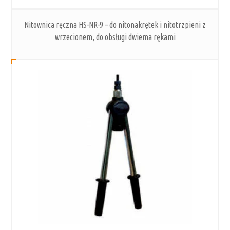
Nitownica ręczna HS-NR-9 – do nitonakrętek i nitotrzpieni z
wrzecionem, do obsługi dwiema rękami