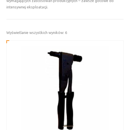
wymagających zastosowań produkcyjnych – zawsze gotowe do
intensywnej eksploatacji.
Posortowane
Wyświetlanie wszystkich wyników: 6
według
najnowszych