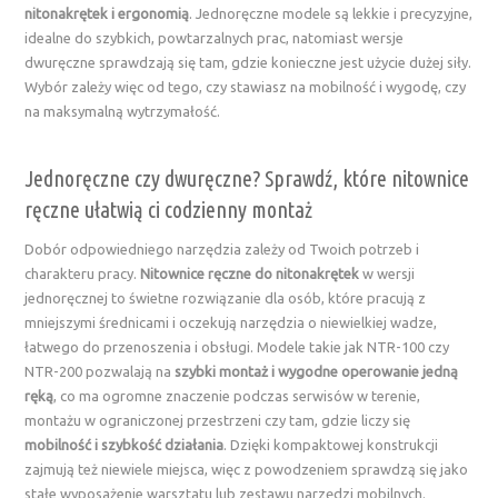
nitonakrętek i ergonomią
. Jednoręczne modele są lekkie i precyzyjne,
idealne do szybkich, powtarzalnych prac, natomiast wersje
dwuręczne sprawdzają się tam, gdzie konieczne jest użycie dużej siły.
Wybór zależy więc od tego, czy stawiasz na mobilność i wygodę, czy
na maksymalną wytrzymałość.
Jednoręczne czy dwuręczne? Sprawdź, które nitownice
ręczne ułatwią ci codzienny montaż
Dobór odpowiedniego narzędzia zależy od Twoich potrzeb i
charakteru pracy.
Nitownice ręczne do nitonakrętek
w wersji
jednoręcznej to świetne rozwiązanie dla osób, które pracują z
mniejszymi średnicami i oczekują narzędzia o niewielkiej wadze,
łatwego do przenoszenia i obsługi. Modele takie jak NTR-100 czy
NTR-200 pozwalają na
szybki montaż i wygodne operowanie jedną
ręką
, co ma ogromne znaczenie podczas serwisów w terenie,
montażu w ograniczonej przestrzeni czy tam, gdzie liczy się
mobilność i szybkość działania
. Dzięki kompaktowej konstrukcji
zajmują też niewiele miejsca, więc z powodzeniem sprawdzą się jako
stałe wyposażenie warsztatu lub zestawu narzędzi mobilnych.