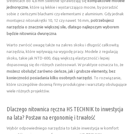
średnicach do 4,8 mm świetnie sprawdzają się
kompaktowe modele
jednoręczne
, które są lekkie i wystarczająco mocne, by poradzić
sobie z cieńszymi blachami czy elementami z aluminium. Gdy jednak
montujesz nitonakrętki 10, 12 czy nawet 16 mm,
potrzebujesz
narzędzia o znacznie większej sile, dlatego najlepszym wyborem
będzie nitownica dwuręczna
.
Warto zwrócić uwagę także na zakres skoku i długość całkowitą
narzędzia, które wpływają na wygodę pracy. Modele z regulacją
skoku, takie jak NTD-600, dają większą elastyczność i lepiej
dopasowują się do różnych zastosowań. W praktyce oznacza to, że
możesz obsłużyć zarówno cieńsze, jak i grubsze elementy, bez
konieczności posiadania kilku osobnych narzędzi
. To rozwiązanie,
które szczególnie docenią firmy produkcyjne i warsztaty obsługujące
wiele różnych projektów.
Dlaczego nitownica ręczna HS TECHNIK to inwestycja
na lata? Postaw na ergonomię i trwałość
Wybór odpowiedniego narzędzia to także inwestycja w komfort