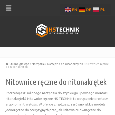
EN
DE
PL
Strona główna
Narzędzia
Narzędzia do nitonakrętek
Nitownice ręczne
do nitonakrętek
Nitownice ręczne do nitonakrętek
Potrzebujesz solidnego narzędzia do szybkiego i pewnego montażu
nitonakrętek? Nitownice ręczne HS TECHNIK to połączenie prostoty,
ergonomii i trwałości. W ofercie znajdziesz zarówno lekkie modele
jednoręczne do precyzyjnych prac, jak i nitownice dwuręczne do