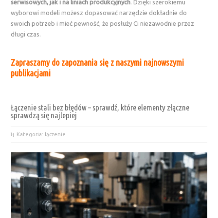
serwisowych, jak i na liniach produkcyjnych
. Dzięki szerokiemu
wyborowi modeli możesz dopasować narzędzie dokładnie do
swoich potrzeb i mieć pewność, że posłuży Ci niezawodnie przez
długi czas.
Zapraszamy do zapoznania się z naszymi najnowszymi
publikacjami
Łączenie stali bez błędów – sprawdź, które elementy złączne
sprawdzą się najlepiej
Kategoria: łączenie