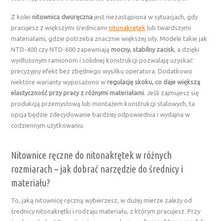
Z kolei
nitownica dwuręczna
jest niezastąpiona w sytuacjach, gdy
pracujesz z większymi średnicami
nitonakrętek
lub twardszymi
materiałami, gdzie potrzeba znacznie większej siły. Modele takie jak
NTD-400 czy NTD-600 zapewniają
mocny, stabilny zacisk
, a dzięki
wydłużonym ramionom i solidnej konstrukcji pozwalają uzyskać
precyzyjny efekt bez zbędnego wysiłku operatora. Dodatkowo
niektóre warianty wyposażono w
regulację skoku, co daje większą
elastyczność przy pracy z różnymi materiałami
. Jeśli zajmujesz się
produkcją przemysłową lub montażem konstrukcji stalowych, ta
opcja będzie zdecydowanie bardziej odpowiednia i wydajna w
codziennym użytkowaniu.
Nitownice ręczne do nitonakrętek w różnych
rozmiarach – jak dobrać narzędzie do średnicy i
materiału?
To, jaką nitownicę ręczną wybierzesz, w dużej mierze zależy od
średnicy nitonakrętki i rodzaju materiału, z którym pracujesz. Przy