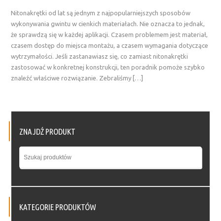
Nitonakrętki od lat są jednym z najpopularniejszych sposobów
wykonywania gwintu w cienkich materiałach. Nie oznacza to jednak,
że sprawdzą się w każdej aplikacji. Czasem problemem jest materiał,
czasem dostęp do miejsca montażu, a czasem wymagania dotyczące
wytrzymałości. Jeśli zastanawiasz się, co zamiast nitonakrętki
zastosować w konkretnej konstrukcji, ten poradnik pomoże szybko
znaleźć właściwe rozwiązanie. Zebraliśmy […]
ZNAJDŹ PRODUKT
KATEGORIE PRODUKTÓW