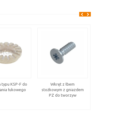
ń typu KSP-F do
Wkręt z łbem
Tulejka z gwintem
ania łukowego
stożkowym z gniazdem
wewnętrznym typ IS 
PZ do tworzyw
stal nierdzewna