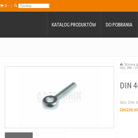
0 -
KATALOG PRODUKTÓW
DO POBRANIA
Strona 
ISO, PN
DI
DIN 4
SKU:
DIN 4
złączne wg