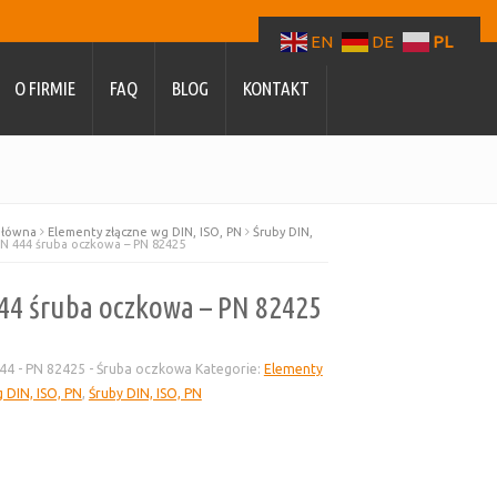
EN
DE
PL
O FIRMIE
FAQ
BLOG
KONTAKT
główna
Elementy złączne wg DIN, ISO, PN
Śruby DIN,
N 444 śruba oczkowa – PN 82425
44 śruba oczkowa – PN 82425
44 - PN 82425 - Śruba oczkowa
Kategorie:
Elementy
 DIN, ISO, PN
,
Śruby DIN, ISO, PN