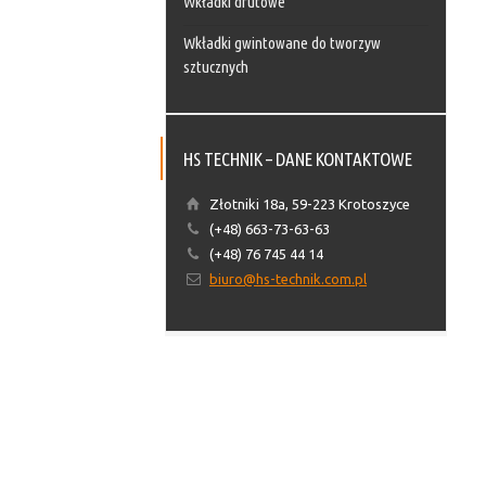
Wkładki drutowe
Wkładki gwintowane do tworzyw
sztucznych
HS TECHNIK – DANE KONTAKTOWE
Złotniki 18a, 59-223 Krotoszyce
(+48) 663-73-63-63
(+48) 76 745 44 14
biuro@hs-technik.com.pl