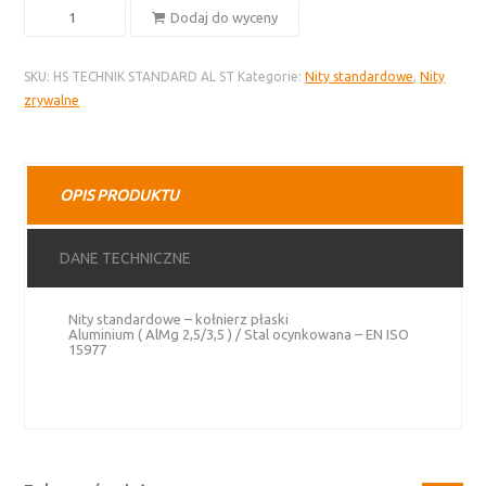
ilość
Dodaj do wyceny
Nity
standardowe
SKU:
HS TECHNIK STANDARD AL ST
Kategorie:
Nity standardowe
,
Nity
–
zrywalne
aluminium
i
stal
ocynkowana,
OPIS PRODUKTU
kołnierz
płaski
DANE TECHNICZNE
Nity standardowe – kołnierz płaski
Aluminium ( AlMg 2,5/3,5 ) / Stal ocynkowana – EN ISO
15977