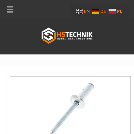
EN
DE
PL