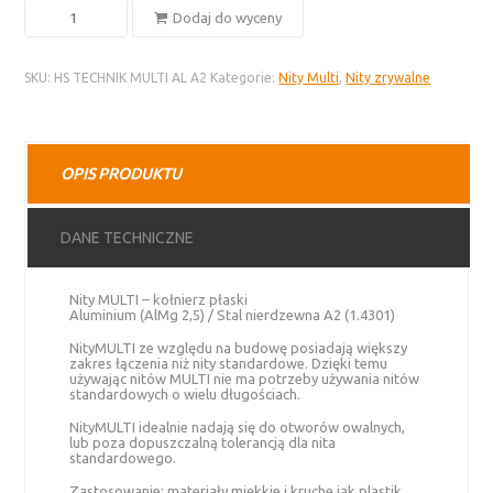
ilość
Dodaj do wyceny
Nity
MULTI
SKU:
HS TECHNIK MULTI AL A2
Kategorie:
Nity Multi
,
Nity zrywalne
–
aluminium
i
stal
OPIS PRODUKTU
nierdzewna,
kołnierz
płaski
DANE TECHNICZNE
Nity MULTI – kołnierz płaski
Aluminium (AlMg 2,5) / Stal nierdzewna A2 (1.4301)
NityMULTI ze względu na budowę posiadają większy
zakres łączenia niż nity standardowe. Dzięki temu
używając nitów MULTI nie ma potrzeby używania nitów
standardowych o wielu długościach.
NityMULTI idealnie nadają się do otworów owalnych,
lub poza dopuszczalną tolerancją dla nita
standardowego.
Zastosowanie: materiały miękkie i kruche jak plastik,