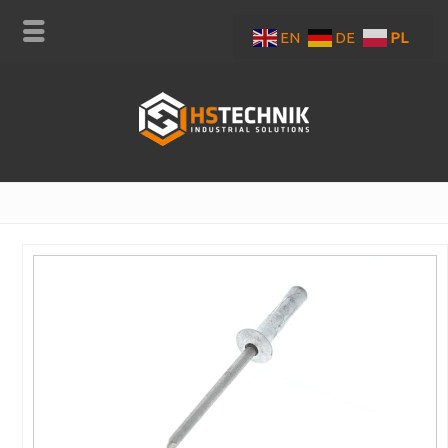
EN
DE
PL