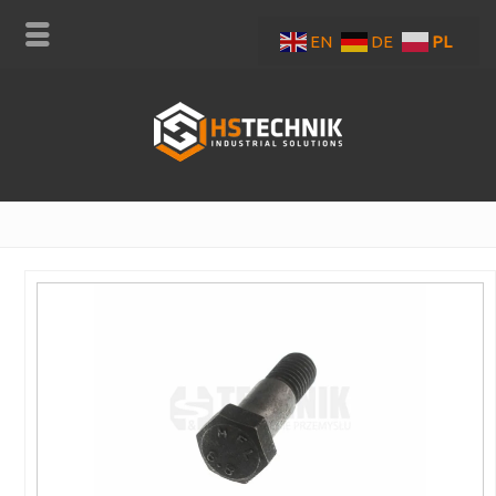
EN
DE
PL