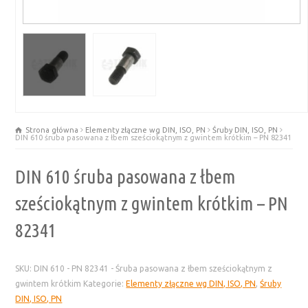
Strona główna
Elementy złączne wg DIN, ISO, PN
Śruby DIN, ISO, PN
DIN 610 śruba pasowana z łbem sześciokątnym z gwintem krótkim – PN 82341
DIN 610 śruba pasowana z łbem
sześciokątnym z gwintem krótkim – PN
82341
SKU:
DIN 610 - PN 82341 - Śruba pasowana z łbem sześciokątnym z
gwintem krótkim
Kategorie:
Elementy złączne wg DIN, ISO, PN
,
Śruby
DIN, ISO, PN