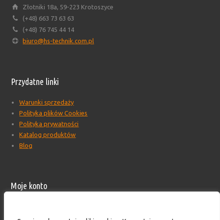
Złotniki 18a, 59-223 Krotoszyce
(+48) 663 73 63 63
(+48) 76 745 44 14
biuro@hs-technik.com.pl
Przydatne linki
Warunki sprzedaży
Polityka plików Cookies
Polityka prywatności
Katalog produktów
Blog
Moje konto
Moje konto
Formularz wyceny produktów