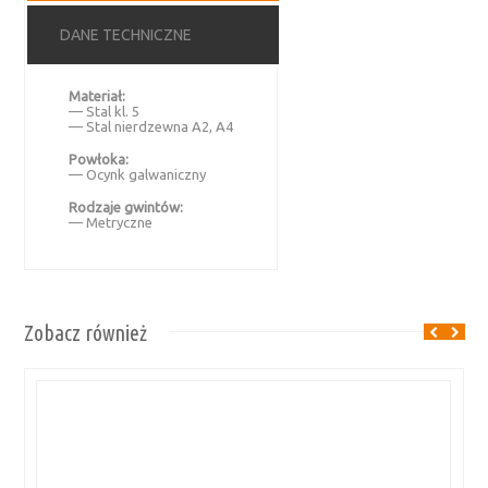
DANE TECHNICZNE
Materiał:
— Stal kl. 5
— Stal nierdzewna A2, A4
Powłoka:
— Ocynk galwaniczny
Rodzaje gwintów:
— Metryczne
Zobacz również