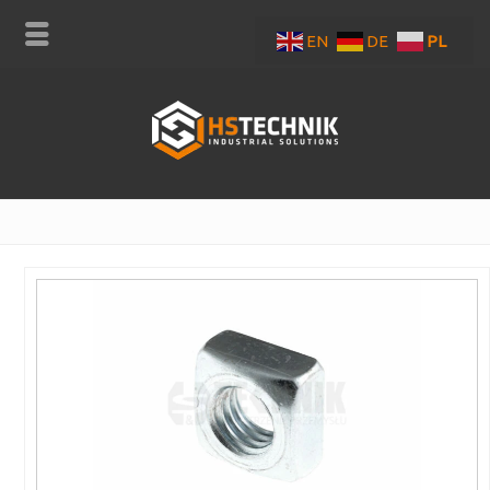
EN
DE
PL