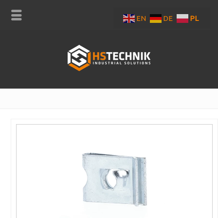
EN
DE
PL