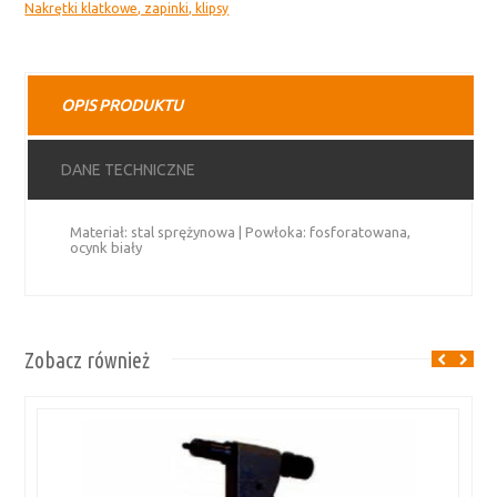
Nakrętki klatkowe, zapinki, klipsy
metrycznych
typ
U
OPIS PRODUKTU
DANE TECHNICZNE
Materiał: stal sprężynowa | Powłoka: fosforatowana,
ocynk biały
Zobacz również