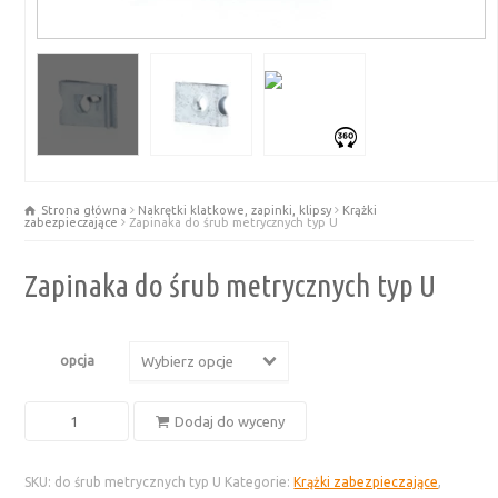
Strona główna
Nakrętki klatkowe, zapinki, klipsy
Krążki
zabezpieczające
Zapinaka do śrub metrycznych typ U
Zapinaka do śrub metrycznych typ U
opcja
Wybierz opcje
ilość
Dodaj do wyceny
Zapinaka
do
SKU:
do śrub metrycznych typ U
Kategorie:
Krążki zabezpieczające
,
śrub