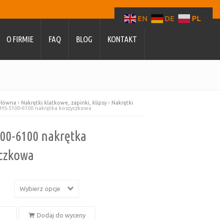
EN
DE
PL
O FIRMIE
FAQ
BLOG
KONTAKT
główna
Nakrętki klatkowe, zapinki, klipsy
Nakrętki
HS-5100-6100 nakrętka koszyczkowa
00-6100 nakrętka
czkowa
a
Wybierz opcje
Dodaj do wyceny