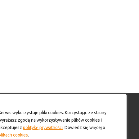
Moje konto
Serwis wykorzystuje pliki cookies. Korzystając ze strony
wyrażasz zgodę na wykorzystywanie plików cookies i
Moje konto
akceptujesz
politykę prywatności
. Dowiedz się więcej o
Formularz wyceny produktów
plikach cookies
.
Wyloguj