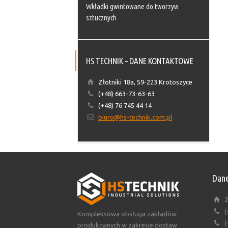
Wkładki gwintowane do tworzyw
sztucznych
HS TECHNIK – DANE KONTAKTOWE
Złotniki 18a, 59-223 Krotoszyce
(+48) 663-73-63-63
(+48) 76 745 44 14
biuro@hs-technik.com.pl
Dane
Z
(
Kompleksowa obsługa zakładów
(
produkcyjnych w zakresie dostaw