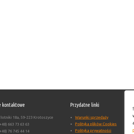
 kontaktowe
Przydatne linki
łotniki 18a, 59-223 Krotoszyce
Warunki sprzedaży
Polityka plików Cookies
+48) 663 73 63 63
Polityka prywatności
+48) 76 745 44 14