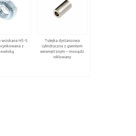
 wciskana HS-S
Tulejka dystansowa
Nity standardowe –
 ocynkowana z
cylindryczna z gwintem
aluminium i stal
powłoką
wewnętrznym – mosiądz
nierdzewna, kołnier
niklowany
stożkowy 120º