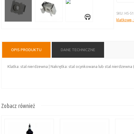
HS-
5100-
SKU:
HS-5
6100
klatkowe, z
nakrętka
koszyczk
OPIS PRODUKTU
DANE TECHNICZNE
Klatka: stal nierdzewna | Nakrętka: stal ocynkowana lub stal nierdzewna (
Zobacz również