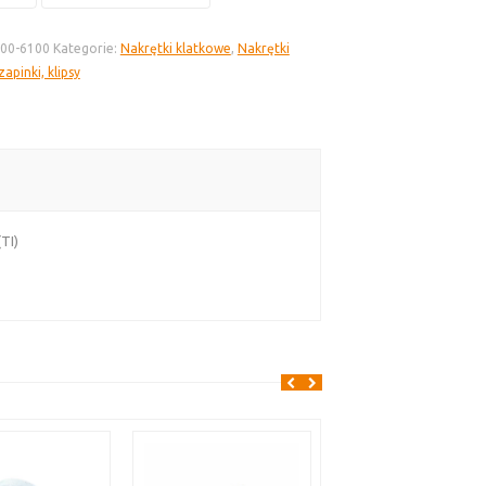
100-6100
Kategorie:
Nakrętki klatkowe
,
Nakrętki
apinki, klipsy
owa
TI)