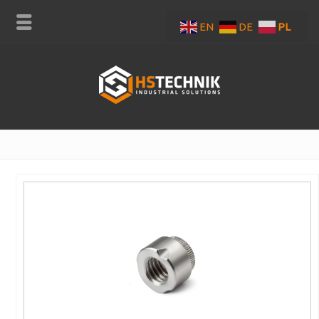
EN
DE
PL