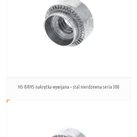
HS-BRHS nakrętka wywijana – stal nierdzewna seria 300