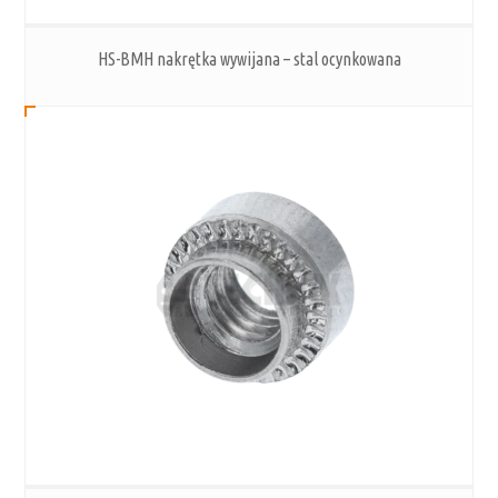
HS-BMH nakrętka wywijana – stal ocynkowana