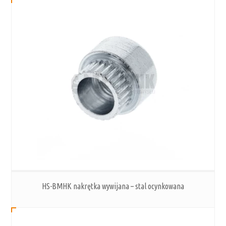
HS-BMHK nakrętka wywijana – stal ocynkowana