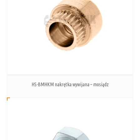
HS-BMHKM nakrętka wywijana – mosiądz