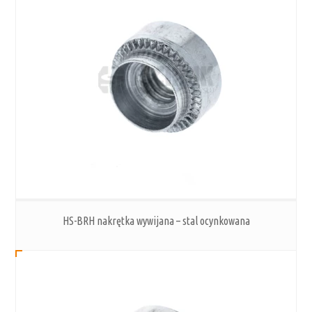
HS-BRH nakrętka wywijana – stal ocynkowana