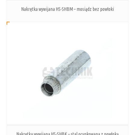
Nakrętka wywijana HS-SHBM – mosiądz bez powłoki
Nakrętka wywijana HS-SHBK – stal ocynkowana z powłoką