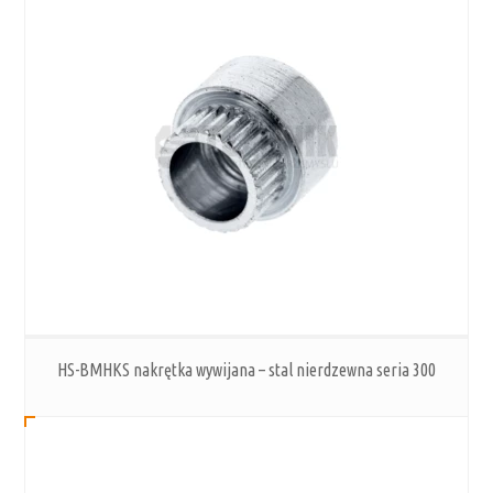
HS-BMHKS nakrętka wywijana – stal nierdzewna seria 300