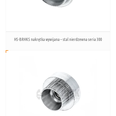
HS-BRHKS nakrętka wywijana – stal nierdzewna seria 300