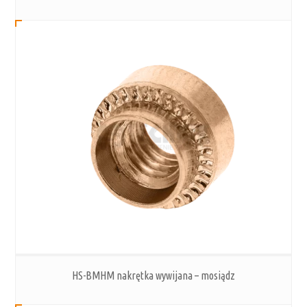
HS-BMHM nakrętka wywijana – mosiądz