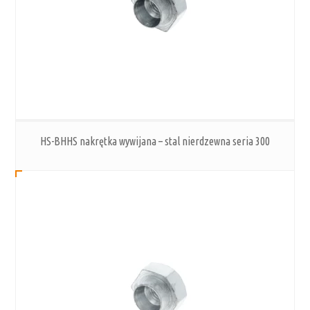
HS-BHHS nakrętka wywijana – stal nierdzewna seria 300