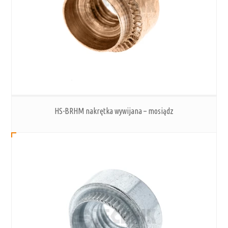
HS-BRHM nakrętka wywijana – mosiądz