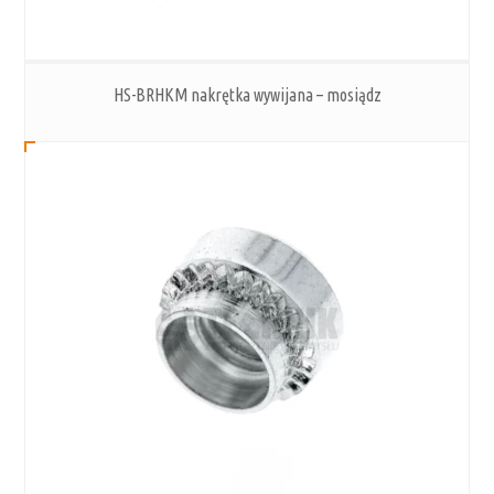
HS-BRHKM nakrętka wywijana – mosiądz