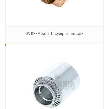
HS-BHHM nakrętka wywijana – mosiądz