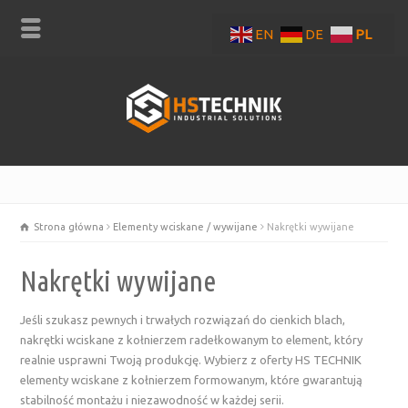
EN
DE
PL
Strona główna
Elementy wciskane / wywijane
Nakrętki wywijane
Nakrętki wywijane
Jeśli szukasz pewnych i trwałych rozwiązań do cienkich blach,
nakrętki wciskane z kołnierzem radełkowanym to element, który
realnie usprawni Twoją produkcję. Wybierz z oferty HS TECHNIK
elementy wciskane z kołnierzem formowanym, które gwarantują
stabilność montażu i niezawodność w każdej serii.