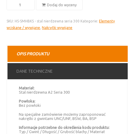
ilość
Dodaj do wyceny
Nakrętka
wywijana
SKU:
HS-SMHBKS - stal nierdzewna seria 300
Kategorie:
Elementy
HS-
wciskane / wywijane
,
Nakrętki wywijane
SMHBKS
–
stal
nierdzewna
OPIS PRODUKTU
seria
300
DANE TECHNICZNE
Materiał:
Stal nierdzewna A2 Seria 300
Powłoka:
Bez powłoki
Na specjalne zamówienie możemy zaproponować
nakrętki z gwintami UNC/UNF, BSW, BA, BSP
Informacje potrzebne do określenia kodu produktu:
Typ / Gwint / Długość / Grubość blachy / Materiał