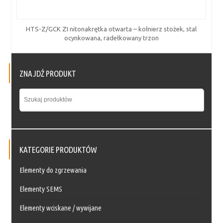
HTS-Z/GCK ZI nitonakrętka otwarta – kołnierz stożek, stal
ocynkowana, radełkowany trzon
ZNAJDŹ PRODUKT
KATEGORIE PRODUKTÓW
Elementy do zgrzewania
Elementy SEMS
Elementy wciskane / wywijane