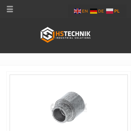
EN
DE
PL