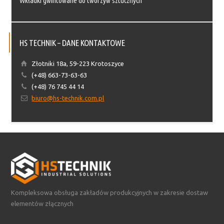
Wkładki gwintowane do tworzyw sztucznych
HS TECHNIK – DANE KONTAKTOWE
Złotniki 18a, 59-223 Krotoszyce
(+48) 663-73-63-63
(+48) 76 745 44 14
biuro@hs-technik.com.pl
Kompleksowa obsługa zakładów produkcyjnych w zakresie dostaw
elementów złącznych