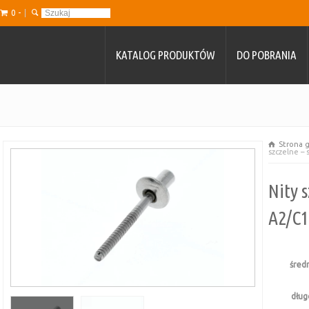
0 -
KATALOG PRODUKTÓW
DO POBRANIA
Strona 
szczelne – 
Nity 
A2/C1
śred
dług