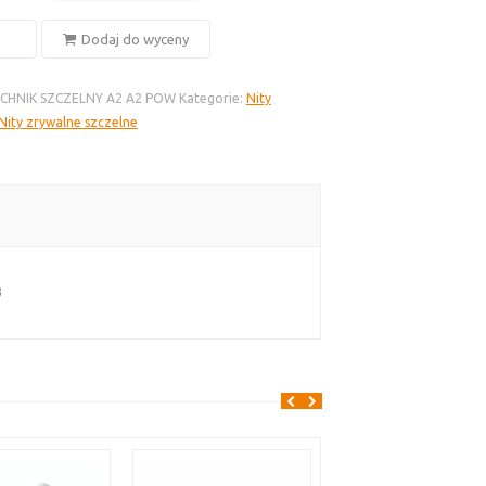
Dodaj do wyceny
ECHNIK SZCZELNY A2 A2 POW
Kategorie:
Nity
Nity zrywalne szczelne
na
ony
3