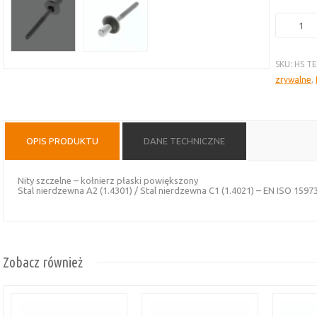
ilość
Nity
szczelne
SKU:
HS T
–
zrywalne
,
stal
nierdzew
A2/C1,
kołnierz
OPIS PRODUKTU
DANE TECHNICZNE
płaski
powiększ
Nity szczelne – kołnierz płaski powiększony
Stal nierdzewna A2 (1.4301) / Stal nierdzewna C1 (1.4021) – EN ISO 1597
Zobacz również