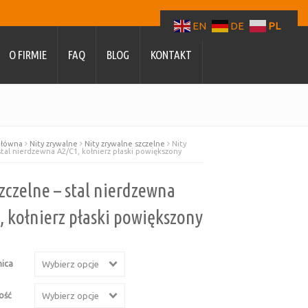
EN
DE
PL
O FIRMIE
FAQ
BLOG
KONTAKT
główna
Nity zrywalne
Nity zrywalne szczelne
Nity
stal nierdzewna A2/C1, kołnierz płaski powiększony
szczelne – stal nierdzewna
, kołnierz płaski powiększony
nica
Wybierz opcje
ość
Wybierz opcje