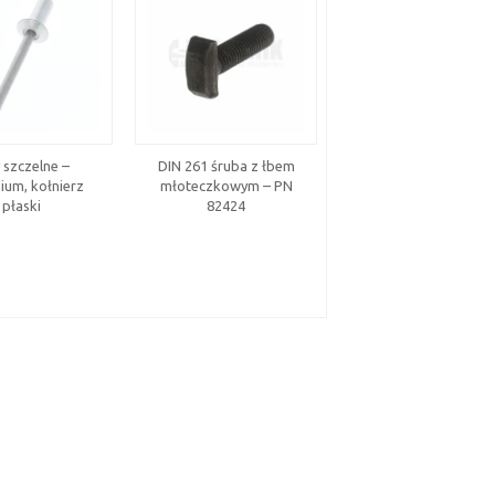
 szczelne –
DIN 261 śruba z łbem
Nakrętka wywijana H
ium, kołnierz
młoteczkowym – PN
SMHBKM – mosiąd
płaski
82424