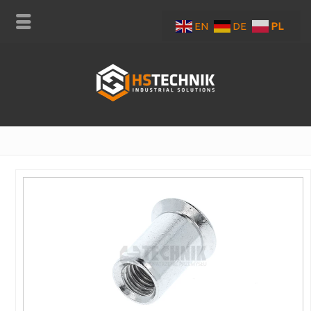
EN
DE
PL