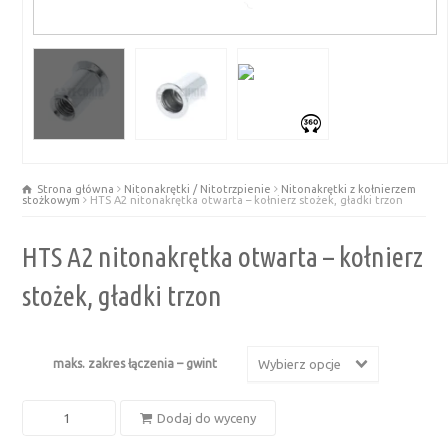
Strona główna
Nitonakrętki / Nitotrzpienie
Nitonakrętki z kołnierzem
stożkowym
HTS A2 nitonakrętka otwarta – kołnierz stożek, gładki trzon
HTS A2 nitonakrętka otwarta – kołnierz
stożek, gładki trzon
maks. zakres łączenia – gwint
Wybierz opcje
ilość
Dodaj do wyceny
HTS