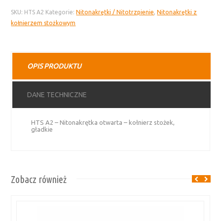
A2
SKU:
HTS A2
Kategorie:
Nitonakrętki / Nitotrzpienie
,
Nitonakrętki z
nitonakrętka
kołnierzem stożkowym
otwarta
–
kołnierz
stożek,
OPIS PRODUKTU
gładki
trzon
DANE TECHNICZNE
HTS A2 – Nitonakrętka otwarta – kołnierz stożek,
gładkie
Zobacz również