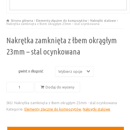
Strona główna
Elementy złączne do kompozytów
Nakrętki stalowe
Nakrętka zamknięta z łbem okrągłym 23mm – stal ocynkowana
Nakrętka zamknięta z łbem okrągłym
23mm – stal ocynkowana
gwint x długość
Wybierz opcje
ilość
Dodaj do wyceny
Nakrętka
zamknięta
SKU:
Nakrętka zamknięta z łbem okrągłym 23mm - stal ocynkowana
z
Kategorie:
Elementy złączne do kompozytów
,
Nakrętki stalowe
łbem
okrągłym
23mm
-