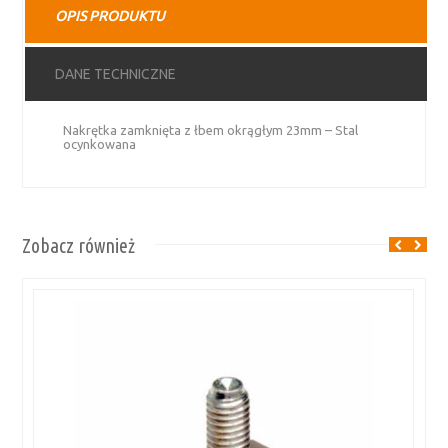
OPIS PRODUKTU
stal
ocynkowana
DANE TECHNICZNE
Nakrętka zamknięta z łbem okrągłym 23mm – Stal
ocynkowana
Zobacz również