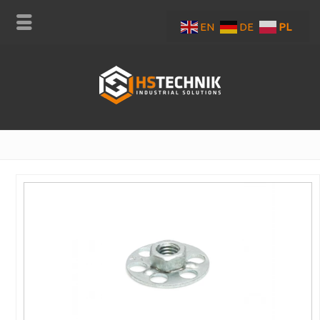
EN
DE
PL