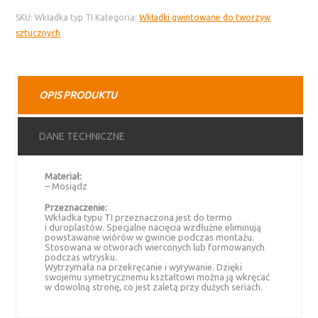
gwintowana
SKU:
Wkładka typ TI
Kategoria:
Wkładki gwintowane do tworzyw
do
sztucznych
tworzyw
sztucznych
–
typ
OPIS PRODUKTU
TI,
mosiądz
DANE TECHNICZNE
Materiał:
– Mosiądz
Przeznaczenie:
Wkładka typu TI przeznaczona jest do termo
i duroplastów. Specjalne nacięcia wzdłużne eliminują
powstawanie wiórów w gwincie podczas montażu.
Stosowana w otworach wierconych lub formowanych
podczas wtrysku.
Wytrzymała na przekręcanie i wyrywanie. Dzięki
swojemu symetrycznemu kształtowi można ją wkręcać
w dowolną stronę, co jest zaletą przy dużych seriach.