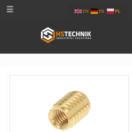
EN
DE
PL