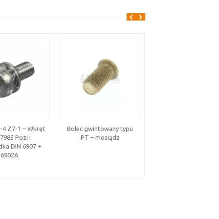
-4 Z7-1 – Wkręt
Bolec gwintowany typu
Nity HP-LOCK – stal
7985 Pozi i
PT – mosiądz
ocynkowana, kołnier
ka DIN 6907 +
stożkowy 100°
6902A