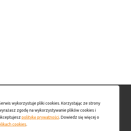
Moje konto
Serwis wykorzystuje pliki cookies. Korzystając ze strony
wyrażasz zgodę na wykorzystywanie plików cookies i
Moje konto
akceptujesz
politykę prywatności
. Dowiedz się więcej o
Formularz wyceny produktów
plikach cookies
.
Wyloguj