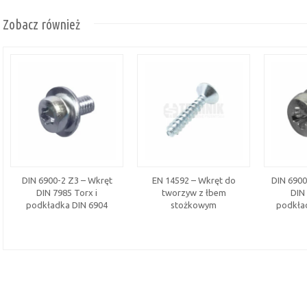
Zobacz również
DIN 6900-2 Z3 – Wkręt
EN 14592 – Wkręt do
DIN 6900
DIN 7985 Torx i
tworzyw z łbem
DIN 
podkładka DIN 6904
stożkowym
podkład