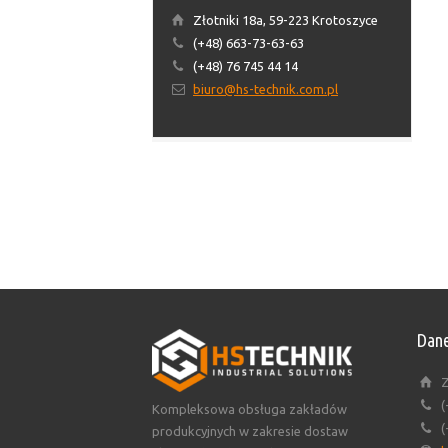
Złotniki 18a, 59-223 Krotoszyce
(+48) 663-73-63-63
(+48) 76 745 44 14
biuro@hs-technik.com.pl
Dane
Z
(
Kompleksowa obsługa zakładów
(
produkcyjnych w zakresie dostaw