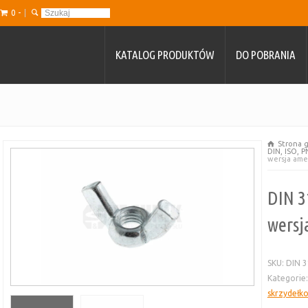
0 -
KATALOG PRODUKTÓW
DO POBRANIA
Strona 
DIN, ISO, P
wersja ame
DIN 3
wersj
SKU:
DIN 3
Kategorie
skrzydełk