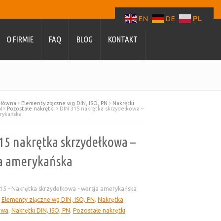
EN
DE
PL
O FIRMIE
FAQ
BLOG
KONTAKT
główna
Elementy złączne wg DIN, ISO, PN
Nakrętki
N
Pozostałe nakrętki
DIN 315 nakrętka skrzydełkowa –
rykańska
15 nakrętka skrzydełkowa –
a amerykańska
15 - Nakrętka skrzydełkowa - wersja amerykańska
:
Elementy złączne wg DIN, ISO, PN
,
Nakrętka
owa
,
Nakrętki DIN, ISO, PN
,
Pozostałe nakrętki