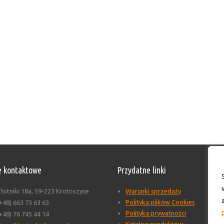
 kontaktowe
Przydatne linki
łotniki 18a, 59-223 Krotoszyce
Warunki sprzedaży
Polityka plików Cookies
+48) 663 73 63 63
Polityka prywatności
+48) 76 745 44 14