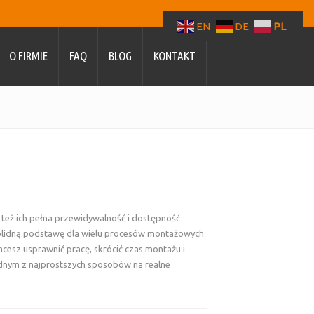
EN
DE
PL
O FIRMIE
FAQ
BLOG
KONTAKT
e też ich pełna przewidywalność i dostępność
 solidną podstawę dla wielu procesów montażowych
cesz usprawnić pracę, skrócić czas montażu i
dnym z najprostszych sposobów na realne