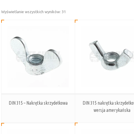
Posortowane
Wyświetlanie wszystkich wyników: 31
według
najnowszych
DIN 315 – Nakrętka skrzydełkowa
DIN 315 nakrętka skrzydełko
wersja amerykańska