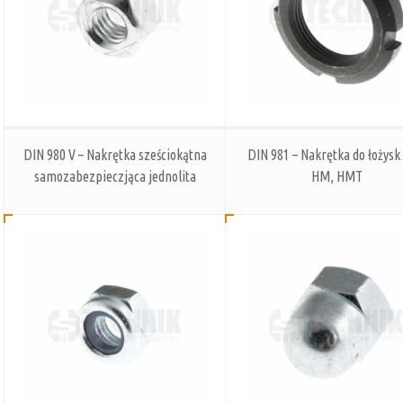
DIN 980 V – Nakrętka sześciokątna
DIN 981 – Nakrętka do łożys
samozabezpieczjąca jednolita
HM, HMT