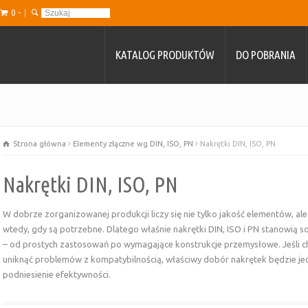
0 -
KATALOG PRODUKTÓW
DO POBRANIA
Strona główna
Elementy złączne wg DIN, ISO, PN
Nakrętki DIN, ISO, PN
Nakrętki DIN, ISO, PN
W dobrze zorganizowanej produkcji liczy się nie tylko jakość elementów, al
wtedy, gdy są potrzebne. Dlatego właśnie nakrętki DIN, ISO i PN stanowią
– od prostych zastosowań po wymagające konstrukcje przemysłowe. Jeśli ch
uniknąć problemów z kompatybilnością, właściwy dobór nakrętek będzie je
podniesienie efektywności.