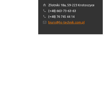
Złotniki 18a, 59-223 Krotoszyce
(+48) 663-73-63-63
(+48) 76 745 44 14
biuro@hs-technik.com.pl