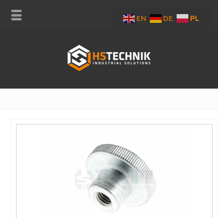
EN
DE
PL