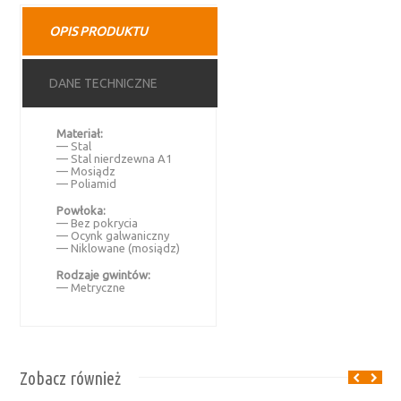
OPIS PRODUKTU
DANE TECHNICZNE
Materiał:
— Stal
— Stal nierdzewna A1
— Mosiądz
— Poliamid
Powłoka:
— Bez pokrycia
— Ocynk galwaniczny
— Niklowane (mosiądz)
Rodzaje gwintów:
— Metryczne
Zobacz również