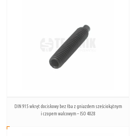
DIN 915 wkręt dociskowy bez łba z gniazdem sześciokątnym
i czopem walcowym – ISO 4028