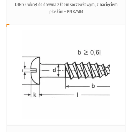
DIN 95 wkręt do drewna z łbem soczewkowym, z nacięciem
płaskim – PN 82504