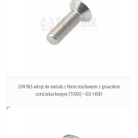
DIN 965 wkręt do metalu z łbem stożkowym z gniazdem
sześciokarbowym (TORX) – ISO 14581