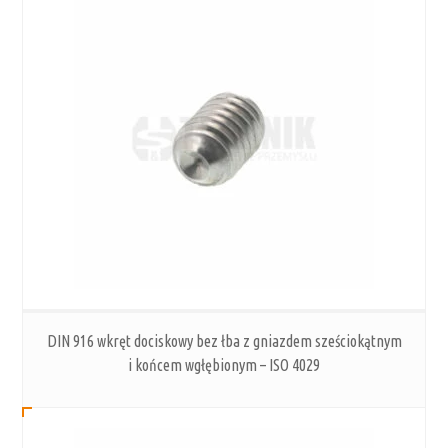
DIN 916 wkręt dociskowy bez łba z gniazdem sześciokątnym
i końcem wgłębionym – ISO 4029