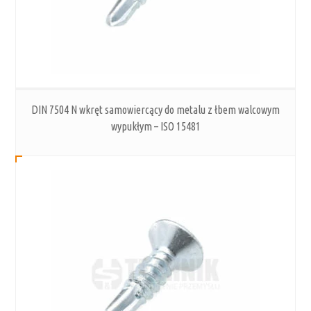
DIN 7504 N wkręt samowiercący do metalu z łbem walcowym
wypukłym – ISO 15481