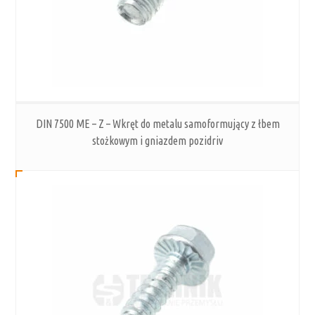
DIN 7500 ME – Z – Wkręt do metalu samoformujący z łbem
stożkowym i gniazdem pozidriv