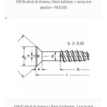
DIN 96 wkręt do drewna z łbem kulistym, z nacięciem
płaskim – PN 82505
DIN 97 wkręt do drewna z łbem stożkowym, z nacięciem