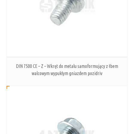
DIN 7500 CE – Z – Wkręt do metalu samoformujący z łbem
walcowym wypukłym gniazdem pozidriv