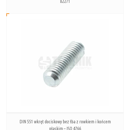
82271
DIN 551 wkręt dociskowy bez łba z rowkiem i końcem
płaskim – ISO 4766