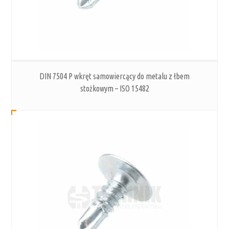
DIN 7504 P wkręt samowiercący do metalu z łbem
stożkowym – ISO 15482