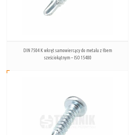
DIN 7504 K wkręt samowiercący do metalu z łbem
sześciokątnym – ISO 15480