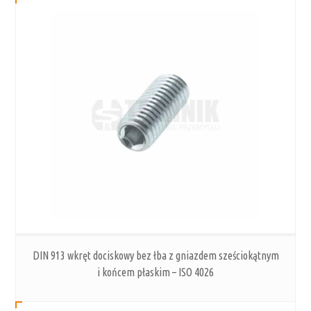
DIN 913 wkręt dociskowy bez łba z gniazdem sześciokątnym
i końcem płaskim – ISO 4026