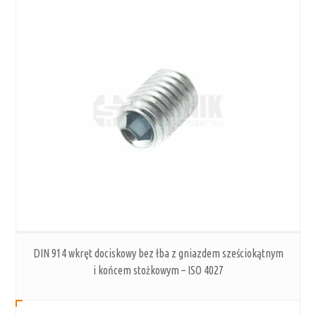
DIN 914 wkręt dociskowy bez łba z gniazdem sześciokątnym
i końcem stożkowym – ISO 4027