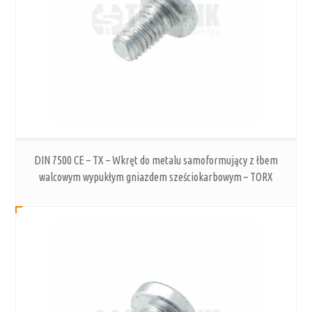
DIN 7500 CE – TX – Wkręt do metalu samoformujący z łbem
walcowym wypukłym gniazdem sześciokarbowym – TORX