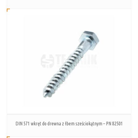
DIN 571 wkręt do drewna z łbem sześciokątnym – PN 82501