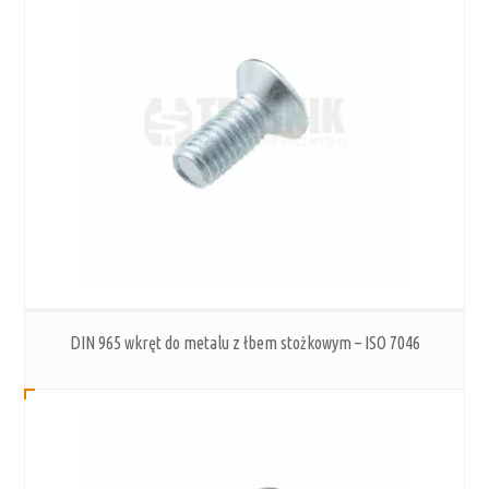
DIN 965 wkręt do metalu z łbem stożkowym – ISO 7046