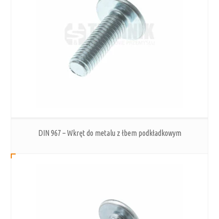
DIN 967 – Wkręt do metalu z łbem podkładkowym