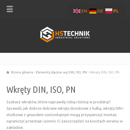
EN
DE
PL
Strona główna
Elementy złączne wg DIN, ISO, PN
Wkręty DIN, ISO, PN
Wkręty DIN, ISO, PN
Szukasz wkrętów, które naprawdę robią różnicę w produkcji?
Sprawdź, jak dobrze dobrane wkręty dociskowe z kulką, wkręty DIN i
stożkowe z gniazdem sześciokątnym mogą przyspieszyć montaż,
ograniczyć przestoje i pomóc Ci zaoszczędzić na kosztach serwisu w
zakładzie.