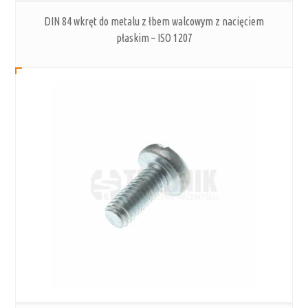
DIN 84 wkręt do metalu z łbem walcowym z nacięciem
płaskim – ISO 1207