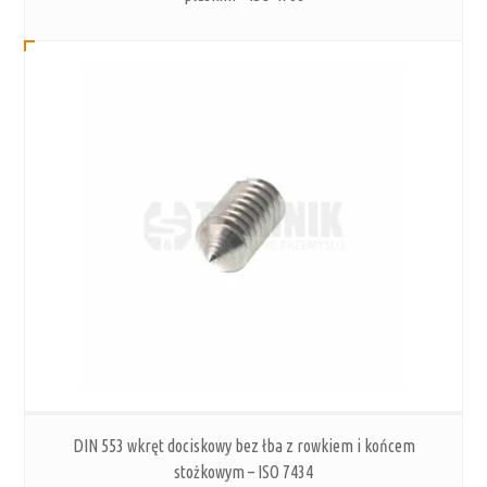
DIN 553 wkręt dociskowy bez łba z rowkiem i końcem
stożkowym – ISO 7434