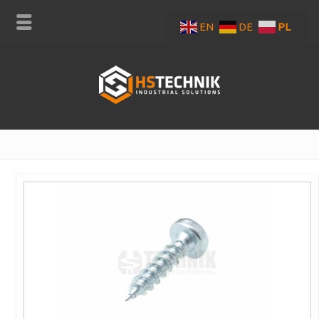
EN
DE
PL