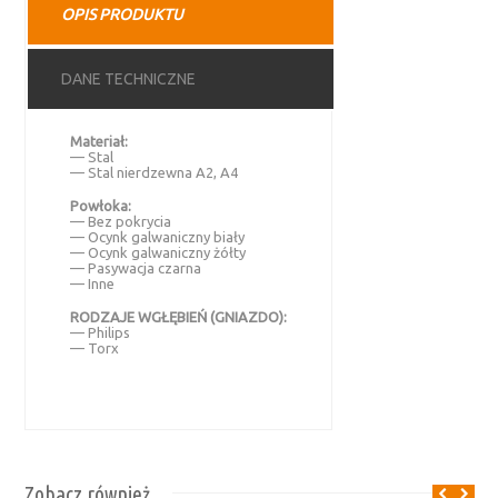
OPIS PRODUKTU
DANE TECHNICZNE
Materiał:
— Stal
— Stal nierdzewna A2, A4
Powłoka:
— Bez pokrycia
— Ocynk galwaniczny biały
— Ocynk galwaniczny żółty
— Pasywacja czarna
— Inne
RODZAJE WGŁĘBIEŃ (GNIAZDO):
— Philips
— Torx
Zobacz również