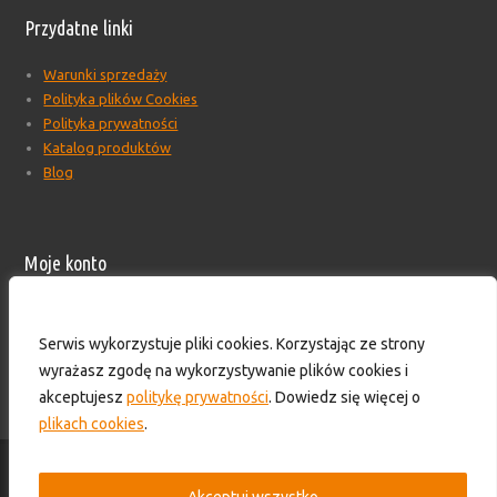
Przydatne linki
Warunki sprzedaży
Polityka plików Cookies
Polityka prywatności
Katalog produktów
Blog
Moje konto
Moje konto
Formularz wyceny produktów
Serwis wykorzystuje pliki cookies. Korzystając ze strony
Wyloguj
wyrażasz zgodę na wykorzystywanie plików cookies i
Skontaktuj się z nami!
akceptujesz
politykę prywatności
. Dowiedz się więcej o
plikach cookies
.
© 2016-2025 - HS TECHNIK - Zaopatrzenie przemysłu. Wszelkie prawa
zastrzeżone.