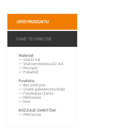
OPIS PRODUKTU
DANE TECHNICZNE
Materiał:
— Stal kl 4.8
— Stal nierdzewna A2, A4
— Mosiądz
— Poliamid
Powłoka:
— Bez pokrycia
— Ocynk galwaniczny biały
— Pasywacja czarna
— Niklowane
— Inne
RODZAJE GWINTÓW:
— Metryczne