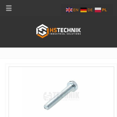
EN
DE
PL