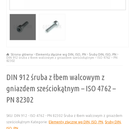
Strona główna
Elementy złączne wg DIN, ISO, PN
Śruby DIN, ISO, PN
DIN 912 śruba z łbem walcowym z gniazdem sześciokątnym – ISO 4762 – PN
82302
DIN 912 śruba z łbem walcowym z
gniazdem sześciokątnym – ISO 4762 –
PN 82302
SKU:
DIN 912 - ISO 4762 - PN 82302 Śruba z łbem walcowym z gniazdem
sześciokątnym
Kategorie:
Elementy złączne wg DIN, ISO, PN
,
Śruby DIN,
ISO, PN