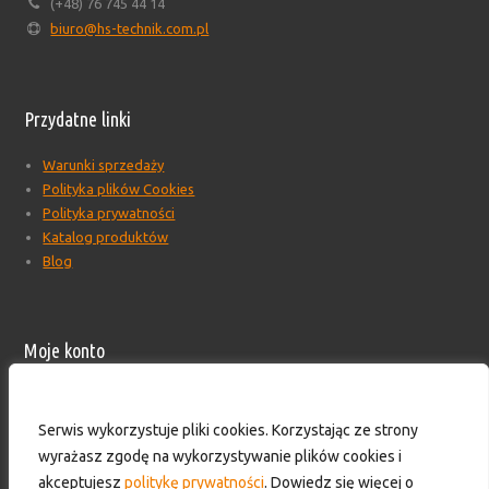
(+48) 76 745 44 14
biuro@hs-technik.com.pl
Przydatne linki
Warunki sprzedaży
Polityka plików Cookies
Polityka prywatności
Katalog produktów
Blog
Moje konto
Moje konto
Formularz wyceny produktów
Serwis wykorzystuje pliki cookies. Korzystając ze strony
Wyloguj
wyrażasz zgodę na wykorzystywanie plików cookies i
Skontaktuj się z nami!
akceptujesz
politykę prywatności
. Dowiedz się więcej o