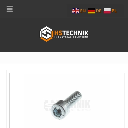
EN
DE
PL