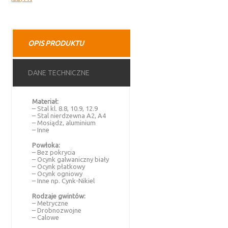
OPIS PRODUKTU
DANE TECHNICZNE
Materiał:
– Stal kl. 8.8, 10.9, 12.9
– Stal nierdzewna A2, A4
– Mosiądz, aluminium
– Inne
Powłoka:
– Bez pokrycia
– Ocynk galwaniczny biały
– Ocynk płatkowy
– Ocynk ogniowy
– Inne np. Cynk-Nikiel
Rodzaje gwintów:
– Metryczne
– Drobnozwojne
– Calowe