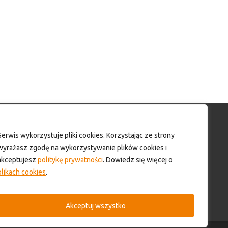
Moje konto
Serwis wykorzystuje pliki cookies. Korzystając ze strony
wyrażasz zgodę na wykorzystywanie plików cookies i
Moje konto
akceptujesz
politykę prywatności
. Dowiedz się więcej o
Formularz wyceny produktów
plikach cookies
.
Wyloguj
Skontaktuj się z nami!
Akceptuj wszystko