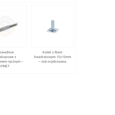
owadnice
Kołek z łbem
Wkładka typ RF
eskopowe z
kwadratowym 15x15mm
niem ręcznym –
– stal ocynkowana
PINET