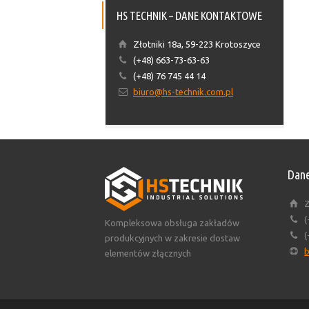
HS TECHNIK – DANE KONTAKTOWE
Złotniki 18a, 59-223 Krotoszyce
(+48) 663-73-63-63
(+48) 76 745 44 14
biuro@hs-technik.com.pl
Dane
Z
(
Kompleksowa obsługa zakładów
(
produkcyjnych w zakresie dostaw
b
elementów złącznych