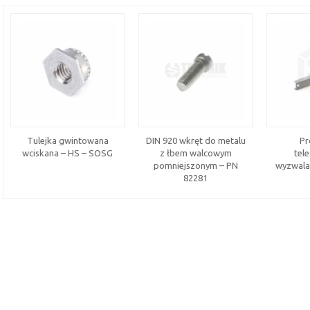
Tulejka gwintowana
DIN 920 wkręt do metalu
Pr
wciskana – HS – SOSG
z łbem walcowym
tel
pomniejszonym – PN
wyzwala
82281