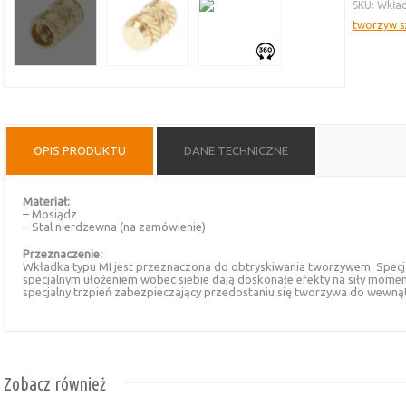
SKU:
Wkład
MI
tworzyw s
OPIS PRODUKTU
DANE TECHNICZNE
Materiał:
– Mosiądz
– Stal nierdzewna (na zamówienie)
Przeznaczenie:
Wkładka typu MI jest przeznaczona do obtryskiwania tworzywem. Specja
specjalnym ułożeniem wobec siebie dają doskonałe efekty na siły mome
specjalny trzpień zabezpieczający przedostaniu się tworzywa do wewnątr
Zobacz również