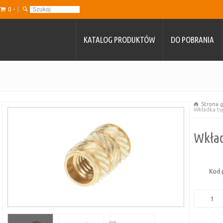
0 -
KATALOG PRODUKTÓW
DO POBRANIA
Strona 
Wkładka ty
Wkład
Kod 
ilość
Wkładka
typ