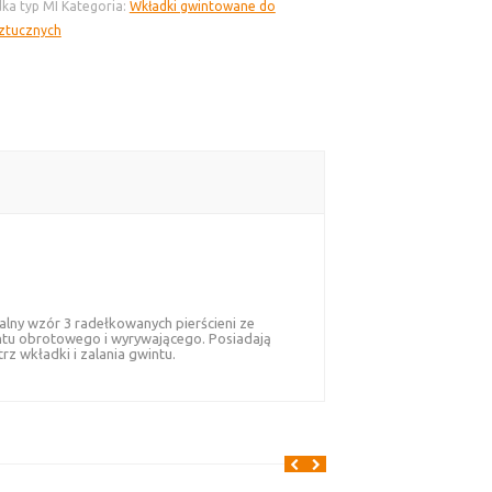
ka typ MI
Kategoria:
Wkładki gwintowane do
ztucznych
lny wzór 3 radełkowanych pierścieni ze
ntu obrotowego i wyrywającego. Posiadają
z wkładki i zalania gwintu.