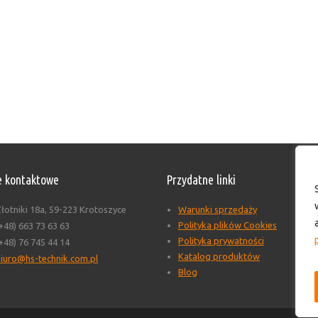
 kontaktowe
Przydatne linki
łotniki 18a, 59-223 Krotoszyce
Warunki sprzedaży
Polityka plików Cookies
+48) 663 73 63 63
Polityka prywatności
+48) 76 745 44 14
Katalog produktów
iuro@hs-technik.com.pl
Blog