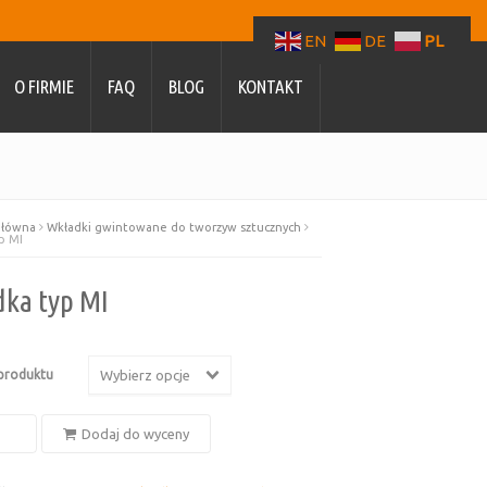
EN
DE
PL
O FIRMIE
FAQ
BLOG
KONTAKT
główna
Wkładki gwintowane do tworzyw sztucznych
p MI
ka typ MI
produktu
Wybierz opcje
Dodaj do wyceny