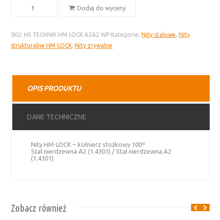
ilość
Dodaj do wyceny
Nity
HM-
SKU:
HS TECHNIK HM LOCK A2A2 WP
Kategorie:
Nity stalowe
,
Nity
LOCK
strukturalne HM-LOCK
,
Nity zrywalne
–
stal
nierdzewna
A2
OPIS PRODUKTU
(1.4301),
kołnierz
stożkowy
DANE TECHNICZNE
100°
Nity HM-LOCK – kołnierz stożkowy 100º
Stal nierdzewna A2 (1.4301) / Stal nierdzewna A2
(1.4301)
Zobacz również