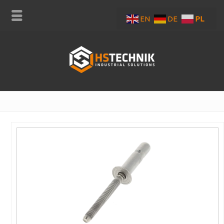
EN
DE
PL