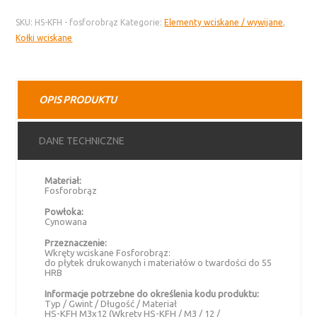
KFH
SKU:
HS-KFH - fosforobrąz
Kategorie:
Elementy wciskane / wywijane
,
wkręt
Kołki wciskane
wciskany
–
fosforobrąz
OPIS PRODUKTU
DANE TECHNICZNE
Materiał:
Fosforobrąz
Powłoka:
Cynowana
Przeznaczenie:
Wkręty wciskane Fosforobrąz:
do płytek drukowanych i materiałów o twardości do 55
HRB
Informacje potrzebne do określenia kodu produktu:
Typ / Gwint / Długość / Materiał
HS-KFH M3x12 (Wkręty HS-KFH / M3 / 12 /