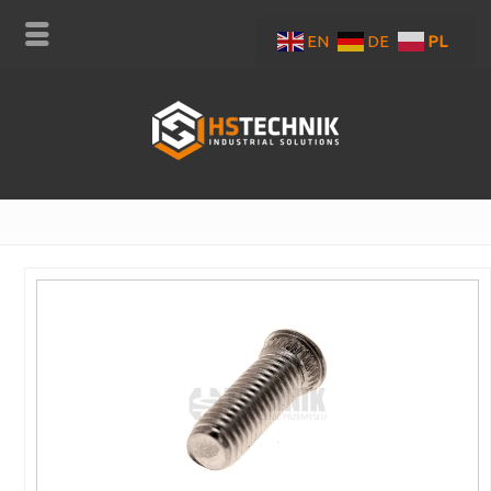
EN
DE
PL