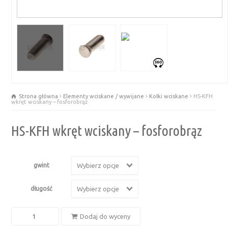
Strona główna
Elementy wciskane / wywijane
Kołki wciskane
HS-KFH
wkręt wciskany – fosforobrąz
HS-KFH wkręt wciskany – fosforobrąz
gwint
Wybierz opcje
długość
Wybierz opcje
ilość
Dodaj do wyceny
HS-