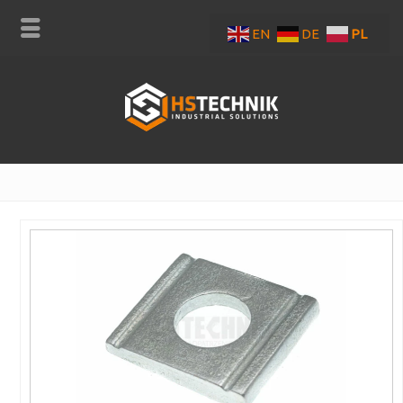
EN
DE
PL