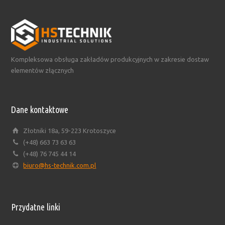
Kompleksowa obsługa zakładów produkcyjnych w zakresie dostaw
elementów złącznych
Dane kontaktowe
Złotniki 18a, 59-223 Krotoszyce
(+48) 663 73 63 63
(+48) 76 745 44 14
biuro@hs-technik.com.pl
Przydatne linki