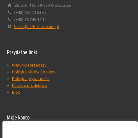
Złotniki 18a, 59-223 Krotoszyce
(+48) 663 73 63 63
(+48) 76 745 44 14
biuro@hs-technik.com.pl
Przydatne linki
Warunki sprzedaży
Polityka plików Cookies
Polityka prywatności
Katalog produktów
Blog
Moje konto
Moje konto
Formularz wyceny produktów