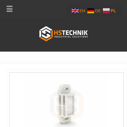
EN
DE
PL