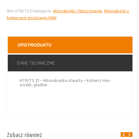
ZI
SKU:
HTR/TS ZI
Kategorie:
Nitonakrętki / Nitotrzpienie
,
Nitonakrętki z
nitonakrętka
kołnierzem stożkowym MINI
otwarta
–
kołnierz
mini
OPIS PRODUKTU
stożek,
gładki
trzon
DANE TECHNICZNE
HTR/TS ZI – Nitonakrętka otwarta – kołnierz mini
stożek, gładkie
Zobacz również