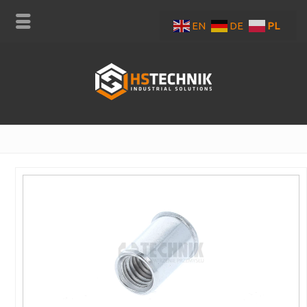
EN
DE
PL