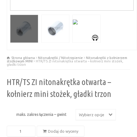
Strona główna
Nitonakrętki / Nitotrzpienie
Nitonakrętki z kołnierzem
stożkowym MINI
HTR/TS ZI nitonakrętka otwarta – kołnierz mini stożek,
gładki trzon
HTR/TS ZI nitonakrętka otwarta –
kołnierz mini stożek, gładki trzon
maks. zakres łączenia – gwint
Wybierz opcje
ilość
Dodaj do wyceny
HTR/TS