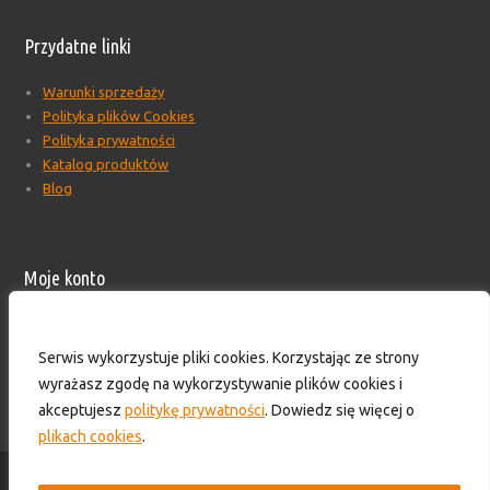
Przydatne linki
Warunki sprzedaży
Polityka plików Cookies
Polityka prywatności
Katalog produktów
Blog
Moje konto
Moje konto
Formularz wyceny produktów
Serwis wykorzystuje pliki cookies. Korzystając ze strony
Wyloguj
wyrażasz zgodę na wykorzystywanie plików cookies i
Skontaktuj się z nami!
akceptujesz
politykę prywatności
. Dowiedz się więcej o
plikach cookies
.
© 2016-2025 - HS TECHNIK - Zaopatrzenie przemysłu. Wszelkie prawa