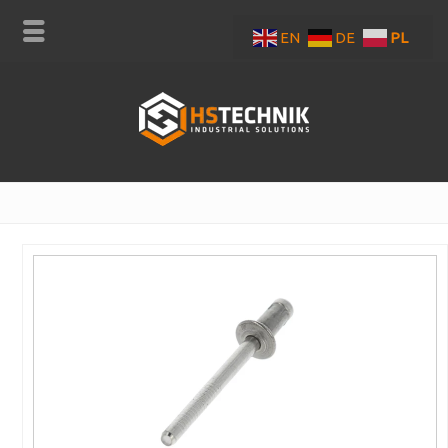
EN
DE
PL