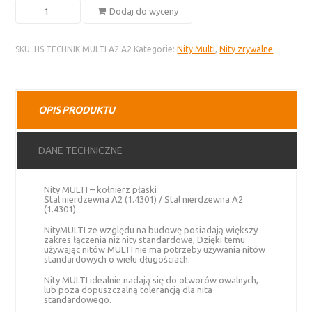
ilość
Dodaj do wyceny
Nity
MULTI
SKU:
HS TECHNIK MULTI A2 A2
Kategorie:
Nity Multi
,
Nity zrywalne
–
stal
nierdzewna
A2,
OPIS PRODUKTU
kołnierz
płaski
DANE TECHNICZNE
Nity MULTI – kołnierz płaski
Stal nierdzewna A2 (1.4301) / Stal nierdzewna A2
(1.4301)
NityMULTI ze względu na budowę posiadają większy
zakres łączenia niż nity standardowe, Dzięki temu
używając nitów MULTI nie ma potrzeby używania nitów
standardowych o wielu długościach.
Nity MULTI idealnie nadają się do otworów owalnych,
lub poza dopuszczalną tolerancją dla nita
standardowego.