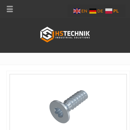
EN
DE
PL