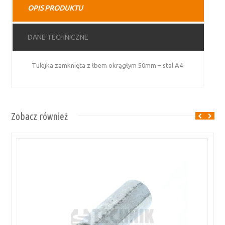
OPIS PRODUKTU
stal
A4
DANE TECHNICZNE
Tulejka zamknięta z łbem okrągłym 50mm – stal A4
Zobacz również