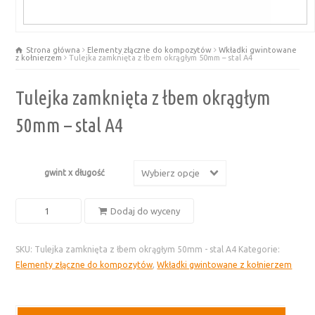
Strona główna
Elementy złączne do kompozytów
Wkładki gwintowane
z kołnierzem
Tulejka zamknięta z łbem okrągłym 50mm – stal A4
Tulejka zamknięta z łbem okrągłym
50mm – stal A4
gwint x długość
Wybierz opcje
ilość
Dodaj do wyceny
Tulejka
zamknięta
SKU:
Tulejka zamknięta z łbem okrągłym 50mm - stal A4
Kategorie:
z
Elementy złączne do kompozytów
,
Wkładki gwintowane z kołnierzem
łbem
okrągłym
50mm
-