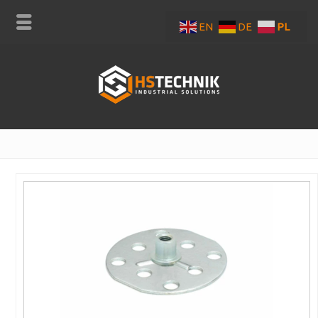
EN
DE
PL