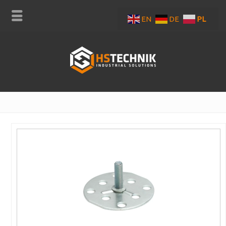
EN
DE
PL