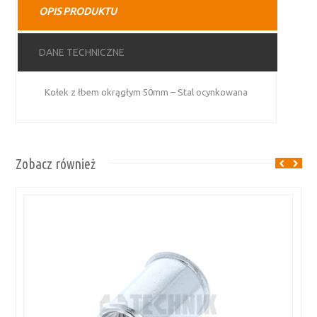
OPIS PRODUKTU
ocynkowana
DANE TECHNICZNE
Kołek z łbem okrągłym 50mm – Stal ocynkowana
Zobacz również