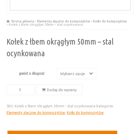
Strona główna
Elementy złączne do kompozytów
Kołki do kompozytów
Kołek z łbem okrągłym 50mm – stal ocynkowana
Kołek z łbem okrągłym 50mm – stal
ocynkowana
gwint x długość
Wybierz opcje
ilość
Dodaj do wyceny
Kołek
z
SKU:
Kołek z łbem okrągłym 50mm - stal ocynkowana
Kategorie:
łbem
Elementy złączne do kompozytów
,
Kołki do kompozytów
okrągłym
50mm
-
stal