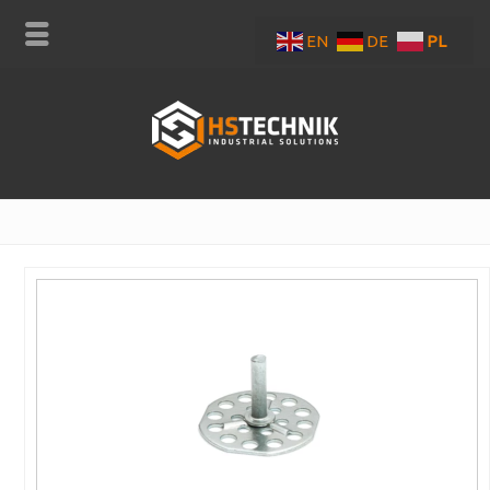
EN
DE
PL