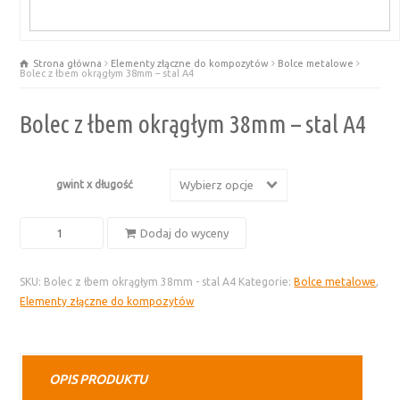
Strona główna
Elementy złączne do kompozytów
Bolce metalowe
Bolec z łbem okrągłym 38mm – stal A4
Bolec z łbem okrągłym 38mm – stal A4
gwint x długość
Wybierz opcje
ilość
Dodaj do wyceny
Bolec
z
SKU:
Bolec z łbem okrągłym 38mm - stal A4
Kategorie:
Bolce metalowe
,
łbem
Elementy złączne do kompozytów
okrągłym
38mm
-
stal
OPIS PRODUKTU
A4