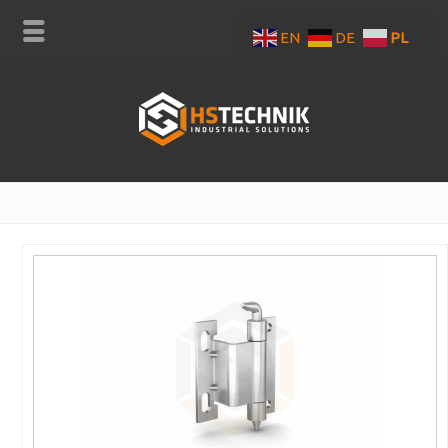
EN
DE
PL