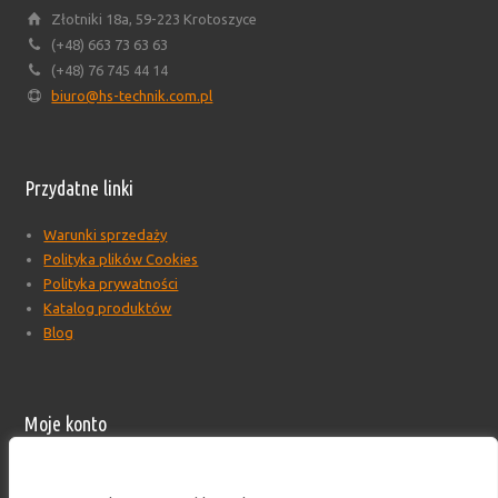
Złotniki 18a, 59-223 Krotoszyce
(+48) 663 73 63 63
(+48) 76 745 44 14
biuro@hs-technik.com.pl
Przydatne linki
Warunki sprzedaży
Polityka plików Cookies
Polityka prywatności
Katalog produktów
Blog
Moje konto
Moje konto
Formularz wyceny produktów