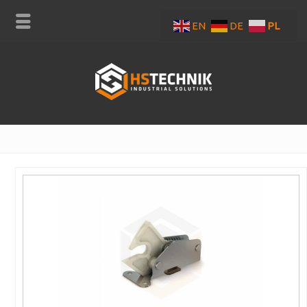
EN
DE
PL