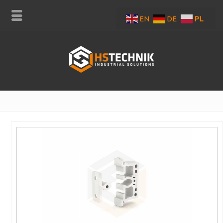
EN
DE
PL