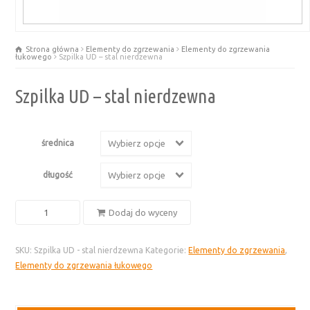
Strona główna
Elementy do zgrzewania
Elementy do zgrzewania
łukowego
Szpilka UD – stal nierdzewna
Szpilka UD – stal nierdzewna
średnica
Wybierz opcje
długość
Wybierz opcje
ilość
Dodaj do wyceny
Szpilka
UD
SKU:
Szpilka UD - stal nierdzewna
Kategorie:
Elementy do zgrzewania
,
-
Elementy do zgrzewania łukowego
stal
nierdzewna