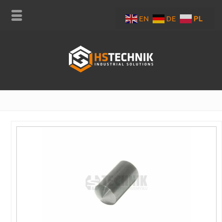
EN
DE
PL