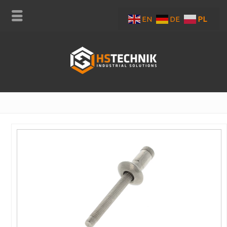
EN
DE
PL