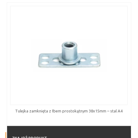
Tulejka zamknięta z łbem prostokątnym 38x15mm – stal A4