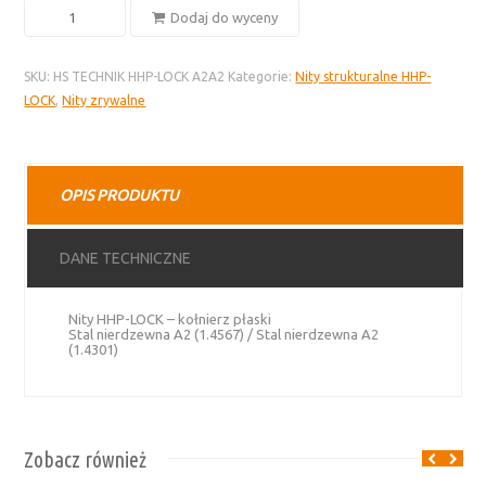
ilość
Dodaj do wyceny
Nity
HHP-
SKU:
HS TECHNIK HHP-LOCK A2A2
Kategorie:
Nity strukturalne HHP-
LOCK
LOCK
,
Nity zrywalne
–
stal
nierdzewna
A2,
OPIS PRODUKTU
kołnierz
płaski
DANE TECHNICZNE
Nity HHP-LOCK – kołnierz płaski
Stal nierdzewna A2 (1.4567) / Stal nierdzewna A2
(1.4301)
Zobacz również