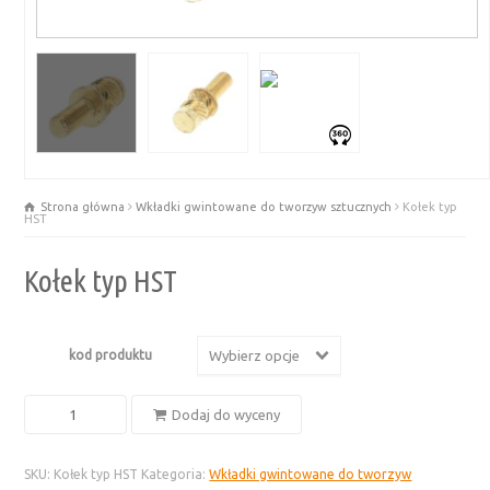
Strona główna
Wkładki gwintowane do tworzyw sztucznych
Kołek typ
HST
Kołek typ HST
kod produktu
Wybierz opcje
ilość
Dodaj do wyceny
Kołek
typ
SKU:
Kołek typ HST
Kategoria:
Wkładki gwintowane do tworzyw
HST