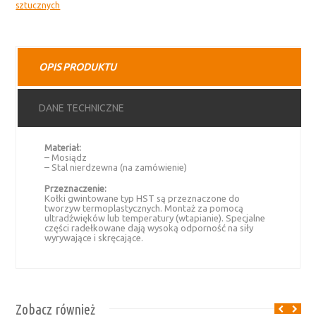
sztucznych
OPIS PRODUKTU
DANE TECHNICZNE
Materiał:
– Mosiądz
– Stal nierdzewna (na zamówienie)
Przeznaczenie:
Kołki gwintowane typ HST są przeznaczone do
tworzyw termoplastycznych. Montaż za pomocą
ultradźwięków lub temperatury (wtapianie). Specjalne
części radełkowane dają wysoką odporność na siły
wyrywające i skręcające.
Zobacz również