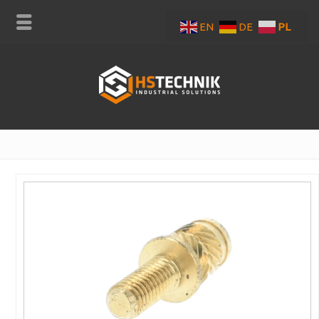
EN
DE
PL