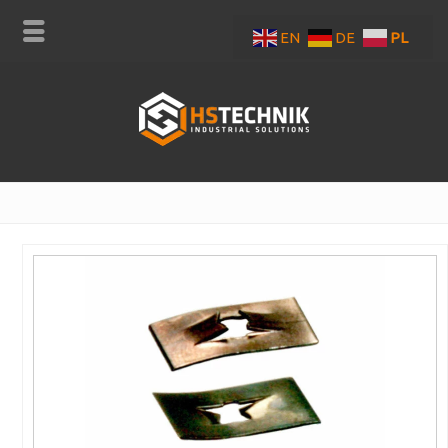
EN
DE
PL