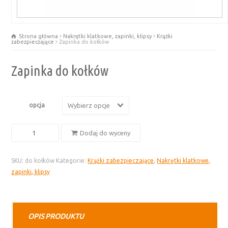
Strona główna
Nakrętki klatkowe, zapinki, klipsy
Krążki
zabezpieczające
Zapinka do kołków
Zapinka do kołków
opcja
Wybierz opcje
ilość
Dodaj do wyceny
Zapinka
do
SKU:
do kołków
Kategorie:
Krążki zabezpieczające
,
Nakrętki klatkowe,
kołków
zapinki, klipsy
OPIS PRODUKTU