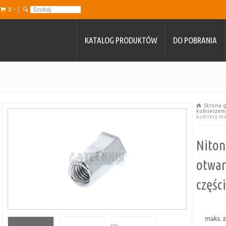
0 -
KATALOG PRODUKTÓW
DO POBRANIA
Strona 
kołnierzem
kołnierz mi
Niton
otwar
częśc
maks. z