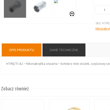
ilość
Nitonakrę
HTRE/TI
SKU:
HTRE
A2
Nitonakrę
–
otwarta,
kołnierz
mini
OPIS PRODUKTU
DANE TECHNICZNE
stożek,
częściowy
sześcioką
HTRE/TI A2 – Nitonakrętka otwarta – kołnierz mini stożek, częściowy sz
Zobacz również