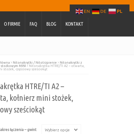
EN
DE
PL
O FIRMIE
FAQ
BLOG
KONTAKT
główna
Nitonakrętki / Nitotrzpienie
Nitonakrętki z
 stożkowym MINI
Nitonakrętka HTRE/TI A2 – otwarta,
ni stożek, częściowy sześciokąt
akrętka HTRE/TI A2 –
ta, kołnierz mini stożek,
iowy sześciokąt
akres łączenia – gwint
Wybierz opcje