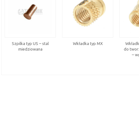
Szpilka typ US – stal
Wkładka typ MX
Wkładk
miedziowana
do twor
– w