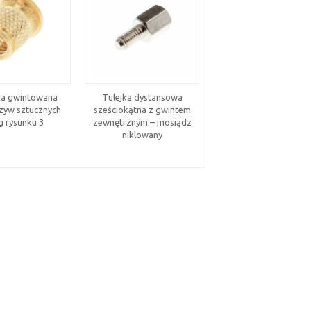
a gwintowana
Tulejka dystansowa
Magnetyczny zatrza
zyw sztucznych
sześciokątna z gwintem
przykręcany PINET
g rysunku 3
zewnętrznym – mosiądz
niklowany