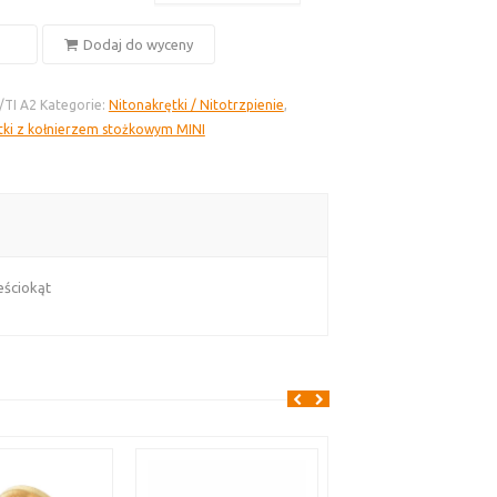
Dodaj do wyceny
tka
/TI A2
Kategorie:
Nitonakrętki / Nitotrzpienie
,
tki z kołnierzem stożkowym MINI
t
eściokąt