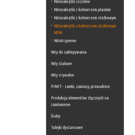
Nitonakrętki szczelne
Nitonakrętki z kołnierzem płaskim
Nitonakrętki z kołnierzem stożkowym
Nitonakrętki z kołnierzem stożkowym
MINI
Nitotrzpienie
Nity do zaklepywania
Nity stalowe
Nity zrywalne
PINET - zamki, zawiasy, prowadnice
Produkcja elementów złącznych na
zamówienie
Śruby
Tulejki dystansowe