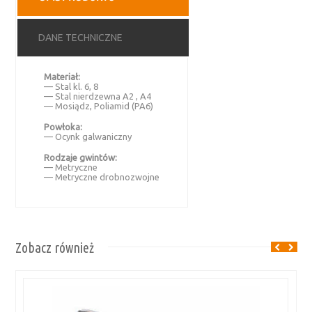
DANE TECHNICZNE
Materiał:
— Stal kl. 6, 8
— Stal nierdzewna A2 , A4
— Mosiądz, Poliamid (PA6)
Powłoka:
— Ocynk galwaniczny
Rodzaje gwintów:
— Metryczne
— Metryczne drobnozwojne
Zobacz również