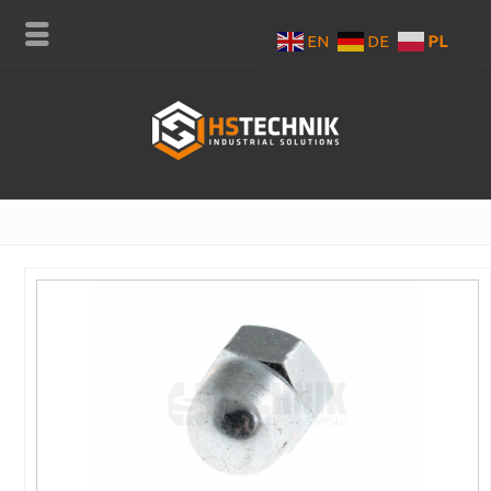
EN
DE
PL