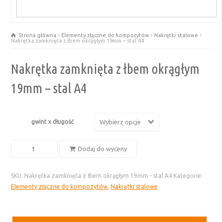
Strona główna
Elementy złączne do kompozytów
Nakrętki stalowe
Nakrętka zamknięta z łbem okrągłym 19mm – stal A4
Nakrętka zamknięta z łbem okrągłym
19mm – stal A4
gwint x długość
Wybierz opcje
ilość
Dodaj do wyceny
Nakrętka
zamknięta
SKU:
Nakrętka zamknięta z łbem okrągłym 19mm - stal A4
Kategorie:
z
Elementy złączne do kompozytów
,
Nakrętki stalowe
łbem
okrągłym
19mm
-