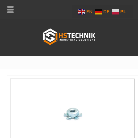
EN
DE
PL