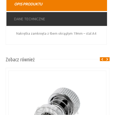
OPIS PRODUKTU
stal
A4
DANE TECHNICZNE
Nakrętka zamknięta z łbem okrągłym 19mm – stal A4
Zobacz również