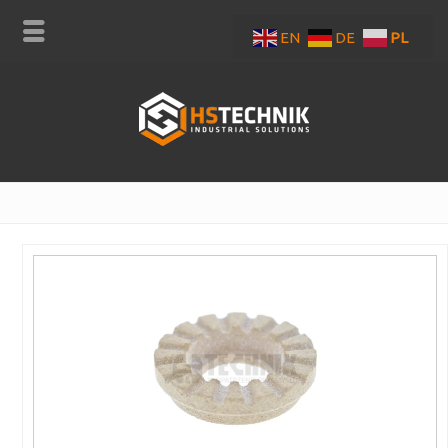
EN
DE
PL