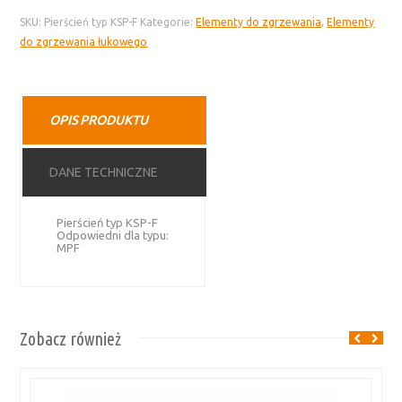
typu
SKU:
Pierścień typ KSP-F
Kategorie:
Elementy do zgrzewania
,
Elementy
KSP-
do zgrzewania łukowego
F
do
zgrzewania
łukowego
OPIS PRODUKTU
DANE TECHNICZNE
Pierścień typ KSP-F
Odpowiedni dla typu:
MPF
Zobacz również