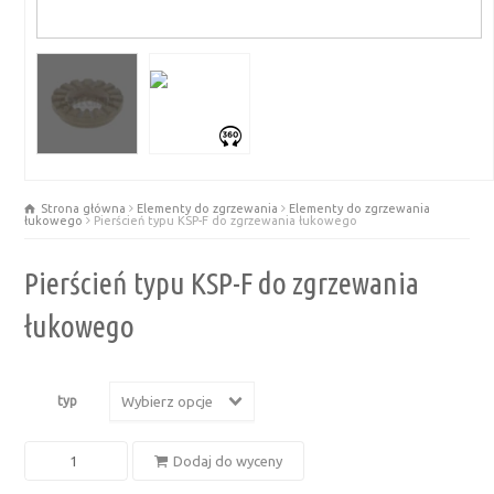
Strona główna
Elementy do zgrzewania
Elementy do zgrzewania
łukowego
Pierścień typu KSP-F do zgrzewania łukowego
Pierścień typu KSP-F do zgrzewania
łukowego
typ
Wybierz opcje
ilość
Dodaj do wyceny
Pierścień