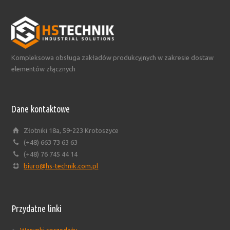
Kompleksowa obsługa zakładów produkcyjnych w zakresie dostaw
elementów złącznych
Dane kontaktowe
Złotniki 18a, 59-223 Krotoszyce
(+48) 663 73 63 63
(+48) 76 745 44 14
biuro@hs-technik.com.pl
Przydatne linki
Warunki sprzedaży